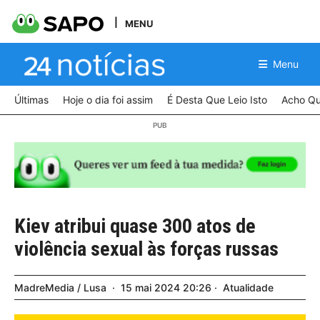
MENU
Menu
Últimas
Hoje o dia foi assim
É Desta Que Leio Isto
Acho Qu
Kiev atribui quase 300 atos de
violência sexual às forças russas
MadreMedia / Lusa
15
mai
2024
20:26
Atualidade