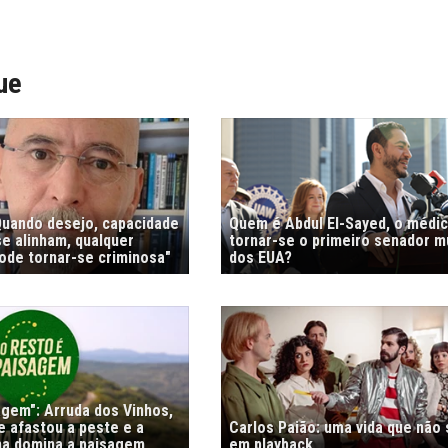
ue
"Quando desejo, capacidade
Quem é Abdul El-Sayed, o médi
e alinham, qualquer
tornar-se o primeiro senador 
de tornar-se criminosa"
dos EUA?
agem": Arruda dos Vinhos,
e afastou a peste e a
Carlos Paião: uma vida que não
nha domina a paisagem
em playback