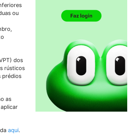
nferiores
duas ou
mbro,
to
(VPT) dos
s rústicos
s prédios
ão as
aplicar
ada
aqui
.