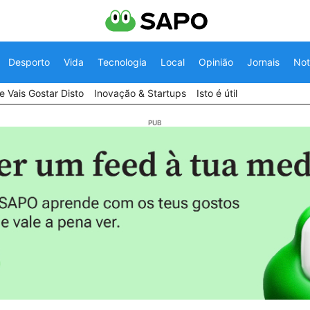
Desporto
Vida
Tecnologia
Local
Opinião
Jornais
Not
 Vais Gostar Disto
Inovação & Startups
Isto é útil