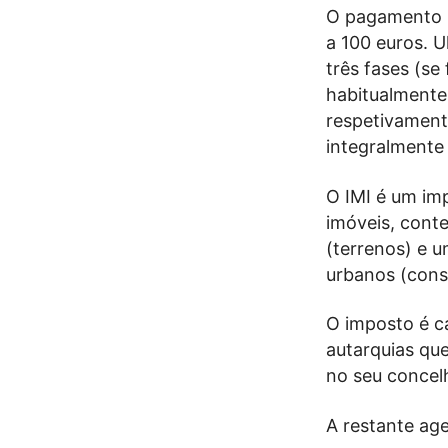
O pagamento ú
a 100 euros. 
três fases (se
habitualmente
respetivamen
integralmente
O IMI é um imp
imóveis, cont
(terrenos) e u
urbanos (cons
O imposto é ca
autarquias qu
no seu concelh
A restante ag