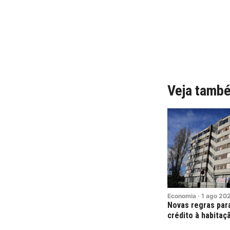
Veja tamb
Economia
·
1
ago
20
Novas regras par
crédito à habitaç