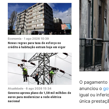
Economia
·
1
ago
2026
10:39
Novas regras para taxa de esforço no
crédito à habitação entram hoje em vigor
O pagamento da
anunciou o
go
Atualidade
·
6
ago
2026
15:34
Governo aprova plano de 1,58 mil milhões de
igual ou infe
euros para modernizar a rede elétrica
única prestaç
nacional