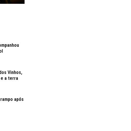
companhou
ol
dos Vinhos,
e a terra
sarampo após