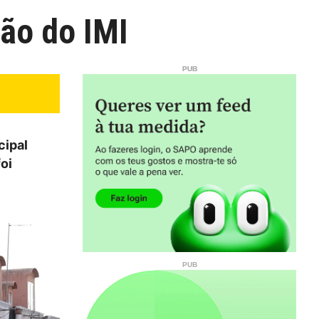
ção do IMI
cipal
oi