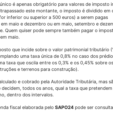
nico é apenas obrigatório para valores de imposto i
Ultrapassado este montante, o imposto é dividido em 
 for inferior ou superior a 500 euros) a serem pagas
 em maio e dezembro ou em maio, setembro e deze
te. Quem quiser pode sempre também pagar o impos
 em maio.
osto que incide sobre o valor patrimonial tributário 
emplando uma taxa única de 0,8% no caso dos prédio
ma taxa que oscila entre os 0,3% e os 0,45% sobre o
truções e terrenos para construção).
lculado e cobrado pela Autoridade Tributária, mas s
e decidem, todos os anos, qual a taxa que pretendem 
o, dentro dos intervalos.
enda fiscal elaborada pelo
SAPO24
pode ser consult