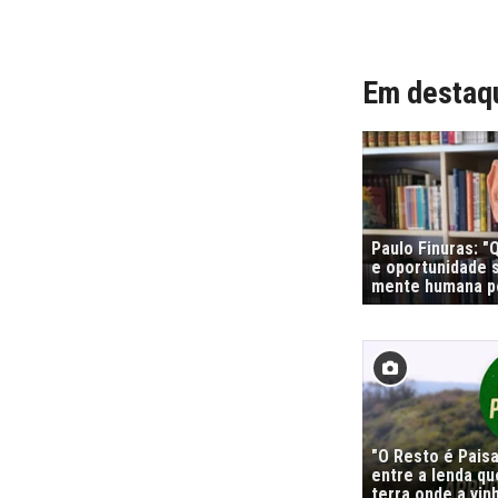
Em destaq
Paulo Finuras: 
e oportunidade s
mente humana po
"O Resto é Pais
entre a lenda qu
terra onde a vi