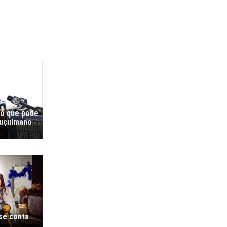
co que pode
muçulmano
 se conta