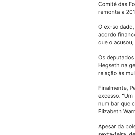
Comité das Fo
remonta a 2017
O ex-soldado,
acordo finance
que o acusou, 
Os deputados 
Hegseth na ge
relação às mu
Finalmente, P
excesso. “Um 
num bar que ca
Elizabeth Warr
Apesar da pol
sexta-feira, 