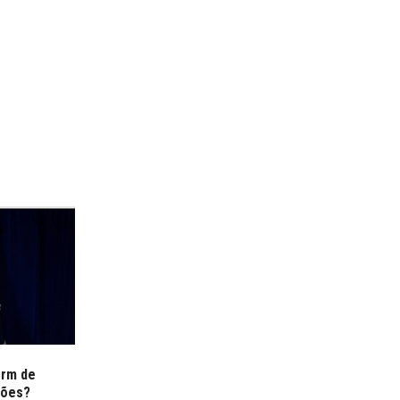
erm de
ções?