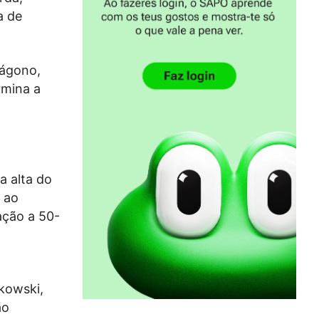
a de
tágono,
rmina a
a alta do
r ao
ação a 50-
rkowski,
ão