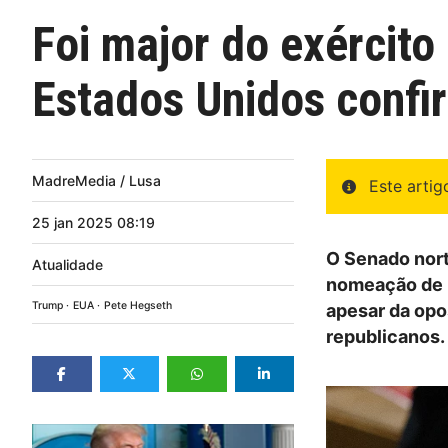
Foi major do exércit
Estados Unidos confi
MadreMedia / Lusa
Este arti
25
jan
2025
08:19
O Senado nort
Atualidade
nomeação de P
Trump
EUA
Pete Hegseth
apesar da opo
republicanos.