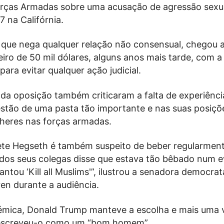
rças Armadas sobre uma acusação de agressão sexua
 na Califórnia.
 que nega qualquer relação não consensual, chegou 
iro de 50 mil dólares, alguns anos mais tarde, com a
para evitar qualquer ação judicial.
da oposição também criticaram a falta de experiênci
stão de uma pasta tão importante e nas suas posiç
lheres nas forças armadas.
ete Hegseth é também suspeito de beber regularmen
dos seus colegas disse que estava tão bêbado num 
ntou ‘Kill all Muslims'”, ilustrou a senadora democrat
en durante a audiência.
émica, Donald Trump manteve a escolha e mais uma v
descreveu-o como um “bom homem”.