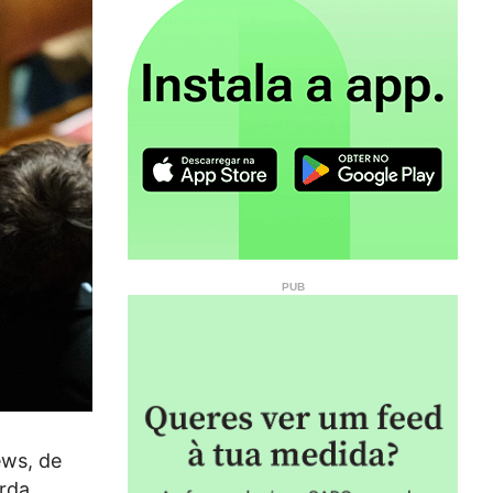
ews, de
rda,