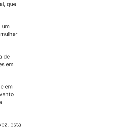
l, que
a um
 mulher
a de
ões em
te em
evento
a
ez, esta