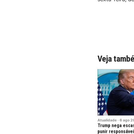
Veja tamb
Atualidade
·
6
ago
2
Trump nega esca
punir responsáve