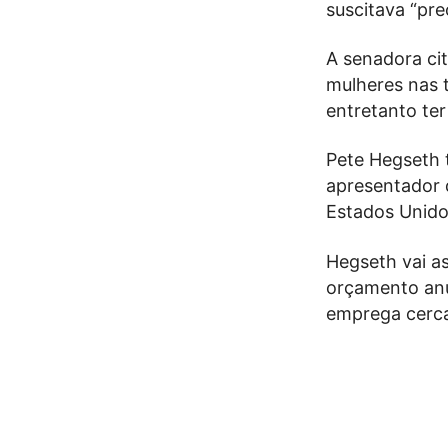
suscitava “pre
A senadora ci
mulheres nas 
entretanto ter
Pete Hegseth 
apresentador 
Estados Unido
Hegseth vai a
orçamento anu
emprega cerca 