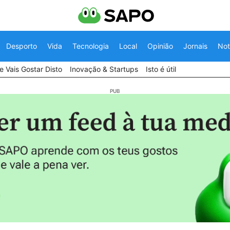
Desporto
Vida
Tecnologia
Local
Opinião
Jornais
Not
 Vais Gostar Disto
Inovação & Startups
Isto é útil