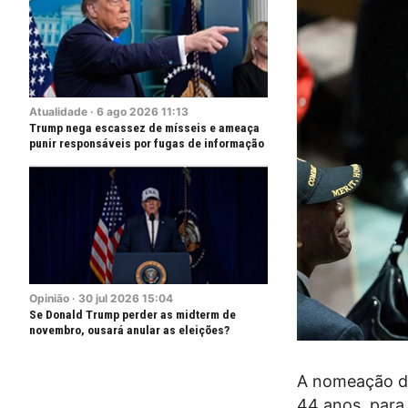
Atualidade
·
6
ago
2026
11:13
Trump nega escassez de mísseis e ameaça
punir responsáveis por fugas de informação
Opinião
·
30
jul
2026
15:04
Se Donald Trump perder as midterm de
novembro, ousará anular as eleições?
A nomeação do
44 anos, para