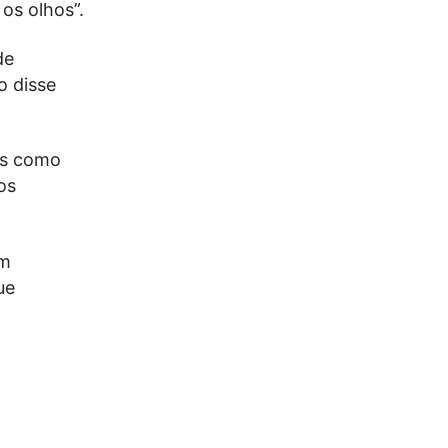
os olhos”.
de
o disse
os como
os
um
ue