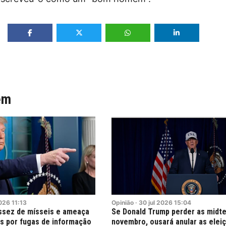
ém
026
11:13
Opinião
·
30
jul
2026
15:04
ssez de mísseis e ameaça
Se Donald Trump perder as midt
is por fugas de informação
novembro, ousará anular as elei