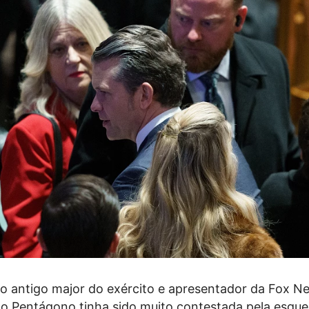
 antigo major do exército e apresentador da Fox N
 o Pentágono tinha sido muito contestada pela esque