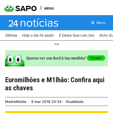
MENU
Menu
Últimas
Hoje o dia foi assim
É Desta Que Leio Isto
Acho Qu
Euromilhões e M1lhão: Confira aqui
as chaves
MadreMedia
9
mar
2018
20:34
Atualidade