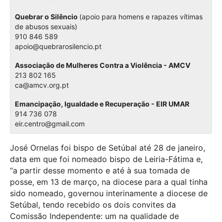
Quebrar o Silêncio
(apoio para homens e rapazes vítimas
de abusos sexuais)
910 846 589
apoio@quebrarosilencio.pt
Associação de Mulheres Contra a Violência - AMCV
213 802 165
ca@amcv.org.pt
Emancipação, Igualdade e Recuperação - EIR UMAR
914 736 078
eir.centro@gmail.com
José Ornelas foi bispo de Setúbal até 28 de janeiro,
data em que foi nomeado bispo de Leiria-Fátima e,
“a partir desse momento e até à sua tomada de
posse, em 13 de março, na diocese para a qual tinha
sido nomeado, governou interinamente a diocese de
Setúbal, tendo recebido os dois convites da
Comissão Independente: um na qualidade de