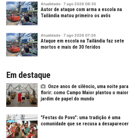
Atualidade
·
7
ago
2026
08:35
Autor de ataque com arma a escola na
Tailândia matou primeiro os avós
Atualidade
·
7
ago
2026
07:26
Ataque em escola na Tailândia faz sete
mortos e mais de 30 feridos
Em destaque
Onze anos de silêncio, uma noite para
florir: como Campo Maior plantou o maior
jardim de papel do mundo
"Festas do Povo": uma tradição é uma
comunidade que se recusa a desaparecer