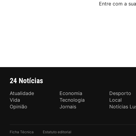
Entre com a su
24 Notícias
Atualidade
Economia
Desporto
Vida
Tecnologia
Local
Opinião
Jornais
Notícias Lu
Ficha Técnica
Estatuto editorial