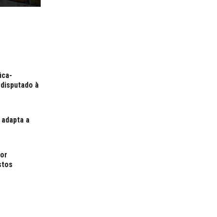
ica-
 disputado à
 adapta a
por
stos