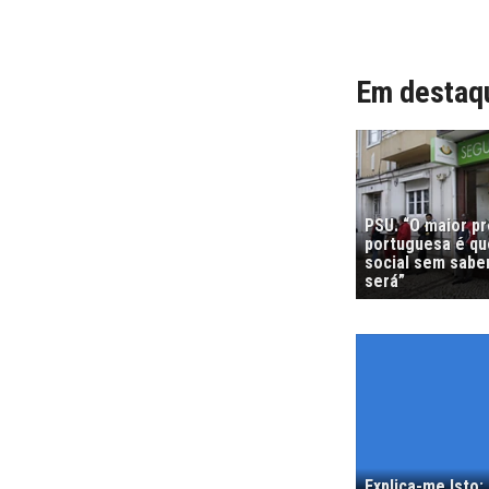
Em destaq
PSU. “O maior p
portuguesa é que
social sem sabe
será”
Explica-me Isto: 