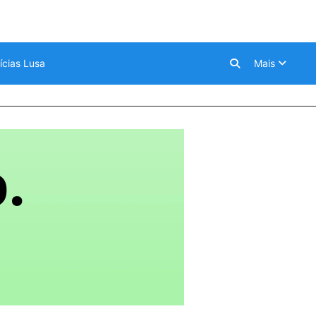
ícias Lusa
Mais