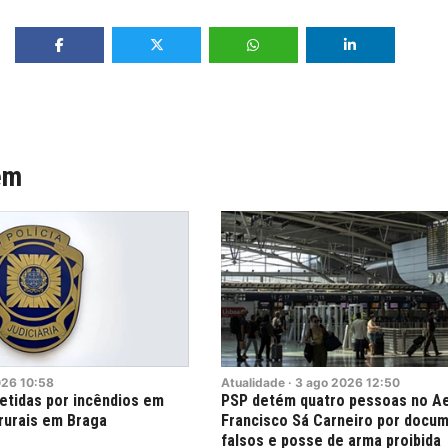
ém
026
10:58
Atualidade
·
3
ago
2026
12:50
etidas por incêndios em
PSP detém quatro pessoas no A
rurais em Braga
Francisco Sá Carneiro por docu
falsos e posse de arma proibida