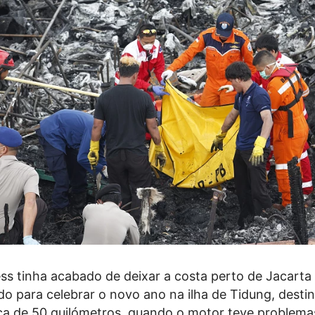
ss tinha acabado de deixar a costa perto de Jacart
o para celebrar o novo ano na ilha de Tidung, desti
rca de 50 quilómetros, quando o motor teve problema