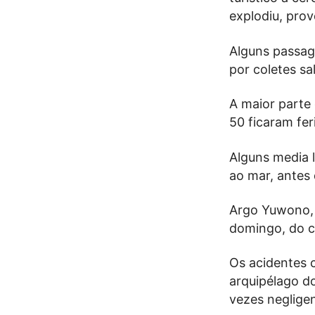
explodiu, pro
Alguns passag
por coletes sa
A maior parte
50 ficaram fer
Alguns media l
ao mar, antes
Argo Yuwono, 
domingo, do ca
Os acidentes 
arquipélago d
vezes neglige