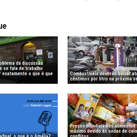
ue
roblema da discussão
 se fala de trabalho
r exatamente o que é que
Combustíveis deverão baixar at
cêntimos por litro na próxima 
Preços mundiais dos alimentos
máximo devido às ondas de calo
afinal, o que é o Amália?
conflitos