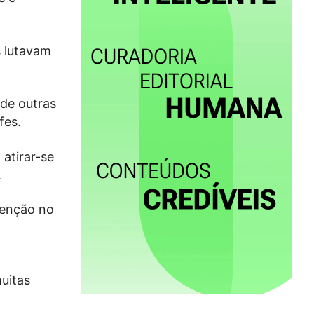
s lutavam
 de outras
fes.
 atirar-se
.
tenção no
uitas