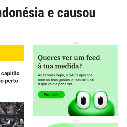
Indonésia e causou
 capitão
go perto