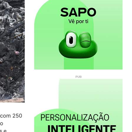
a com 250
no
s e