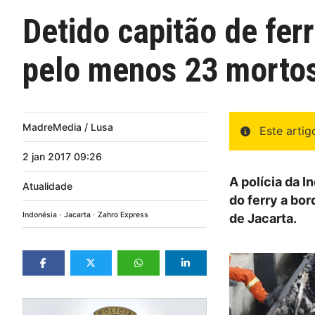
Detido capitão de fer
pelo menos 23 morto
MadreMedia / Lusa
Este arti
2
jan
2017
09:26
A polícia da 
Atualidade
do ferry a bo
Indonésia
Jacarta
Zahro Express
de Jacarta.