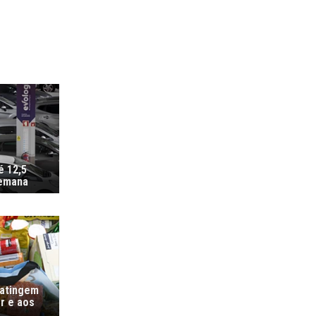
é 12,5
semana
 atingem
r e aos