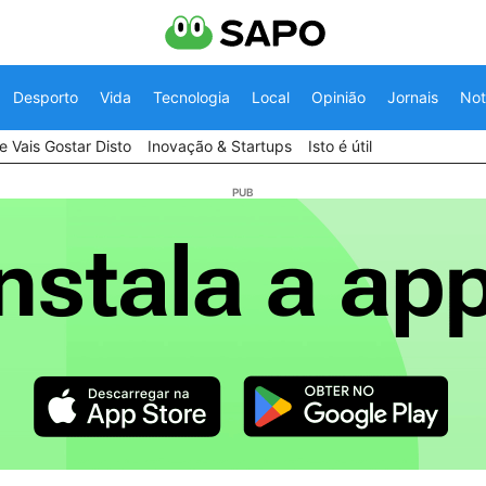
Desporto
Vida
Tecnologia
Local
Opinião
Jornais
Not
 Vais Gostar Disto
Inovação & Startups
Isto é útil