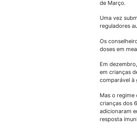
de Março.
Uma vez subme
reguladores a
Os conselheir
doses em mead
Em dezembro, 
em crianças d
comparável à 
Mas o regime 
crianças dos 
adicionaram en
resposta imuni