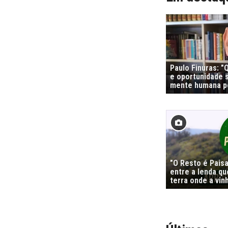
Paulo Finuras: 
e oportunidade s
mente humana po
"O Resto é Pais
entre a lenda qu
terra onde a vi