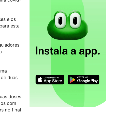
es e os
 para esta
guladores
a
uma
 de duas
duas doses
ados com
s no final