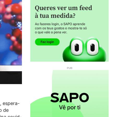
, espera-
o de
ina covid-