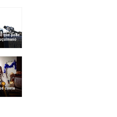
co que pode
muçulmano
 se conta