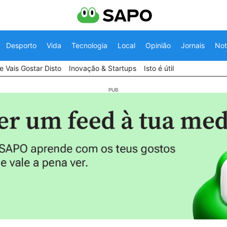
Desporto
Vida
Tecnologia
Local
Opinião
Jornais
Not
 Vais Gostar Disto
Inovação & Startups
Isto é útil