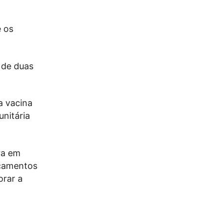
 os
 de duas
a vacina
nitária
ra em
icamentos
orar a