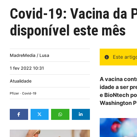
Covid-19: Vacina da P
disponível este mês
MadreMedia / Lusa
Este arti
1
fev
2022
10:31
A vacina cont
Atualidade
idade a ser p
Pfizer
Covid-19
e BioNtech po
Washington P