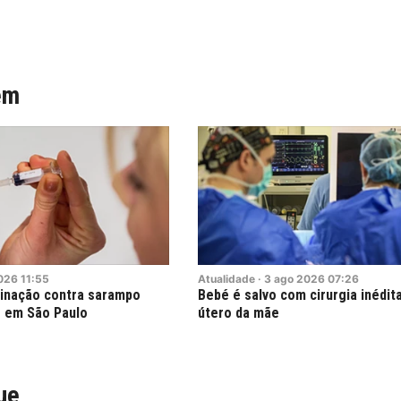
ém
026
11:55
Atualidade
·
3
ago
2026
07:26
cinação contra sarampo
Bebé é salvo com cirurgia inédit
 em São Paulo
útero da mãe
ue