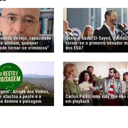
"Quando desejo, capacidade
Quem é Abdul El-Sayed, o médi
e alinham, qualquer
tornar-se o primeiro senador 
de tornar-se criminosa"
dos EUA?
agem": Arruda dos Vinhos,
e afastou a peste e a
Carlos Paião: uma vida que não
nha domina a paisagem
em playback