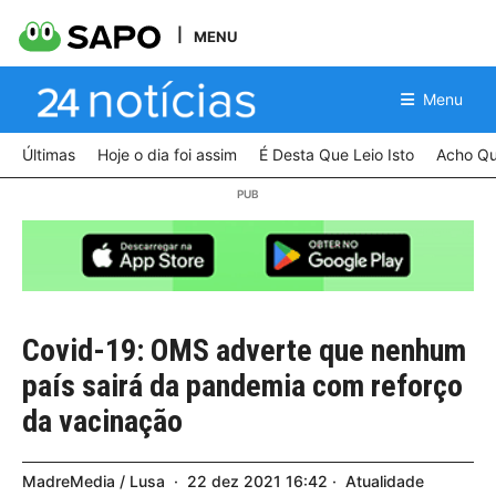
MENU
Menu
Últimas
Hoje o dia foi assim
É Desta Que Leio Isto
Acho Qu
Covid-19: OMS adverte que nenhum
país sairá da pandemia com reforço
da vacinação
MadreMedia / Lusa
22
dez
2021
16:42
Atualidade