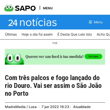
MENU
Menu
Últimas
Hoje o dia foi assim
É Desta Que Leio Isto
Acho Qu
Com três palcos e fogo lançado do
rio Douro. Vai ser assim o São João
no Porto
MadreMedia / Lusa
7
jun
2022
16:23
Atualidade