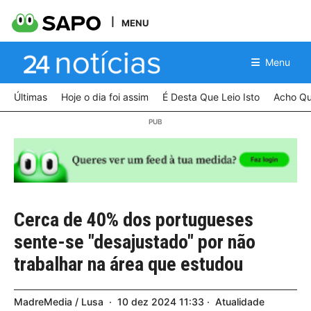
MENU
Menu
Últimas
Hoje o dia foi assim
É Desta Que Leio Isto
Acho Qu
Cerca de 40% dos portugueses
sente-se "desajustado" por não
trabalhar na área que estudou
MadreMedia / Lusa
10
dez
2024
11:33
Atualidade