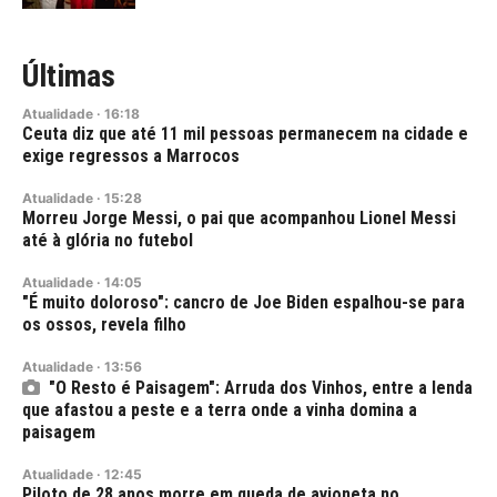
Últimas
Atualidade
·
16:18
Ceuta diz que até 11 mil pessoas permanecem na cidade e
exige regressos a Marrocos
Atualidade
·
15:28
Morreu Jorge Messi, o pai que acompanhou Lionel Messi
até à glória no futebol
Atualidade
·
14:05
"É muito doloroso": cancro de Joe Biden espalhou-se para
os ossos, revela filho
Atualidade
·
13:56
"O Resto é Paisagem": Arruda dos Vinhos, entre a lenda
que afastou a peste e a terra onde a vinha domina a
paisagem
Atualidade
·
12:45
Piloto de 28 anos morre em queda de avioneta no