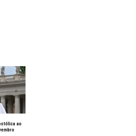
ostólica ao
ovembro