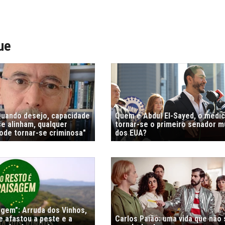
ue
"Quando desejo, capacidade
Quem é Abdul El-Sayed, o médi
e alinham, qualquer
tornar-se o primeiro senador 
de tornar-se criminosa"
dos EUA?
agem": Arruda dos Vinhos,
e afastou a peste e a
Carlos Paião: uma vida que não