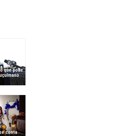
co que pode
muçulmano
 se conta