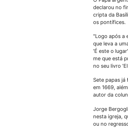
declarou no fi
cripta da Bas
os pontífices.
"Logo após a 
que leva a uma
'É este o luga
me que está pr
no seu livro 'E
Sete papas já 
em 1669, além 
autor da colu
Jorge Bergogli
nesta igreja, 
ou no regress