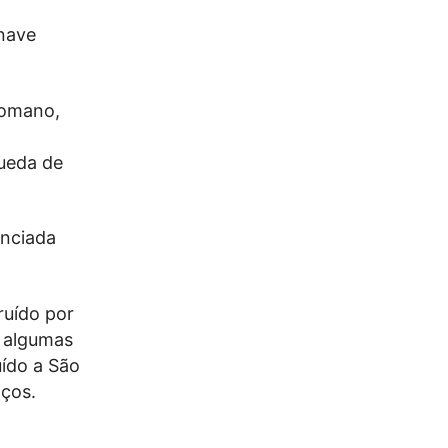
 nave
romano,
ueda de
anciada
ruído por
a algumas
uído a São
aços.