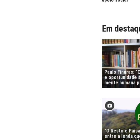
Em destaq
Paulo Finuras: 
e oportunidade s
mente humana po
"O Resto é Pais
entre a lenda qu