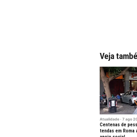
Veja tamb
Atualidade
·
7
ago
2
Centenas de pess
tendas em Roma a
apoio social