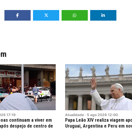
ém
026
17:19
Atualidade
·
5
ago
2026
12:00
oas continuam a viver em
Papa Leão XIV realiza viagem ap
pós despejo de centro de
Uruguai, Argentina e Peru em n