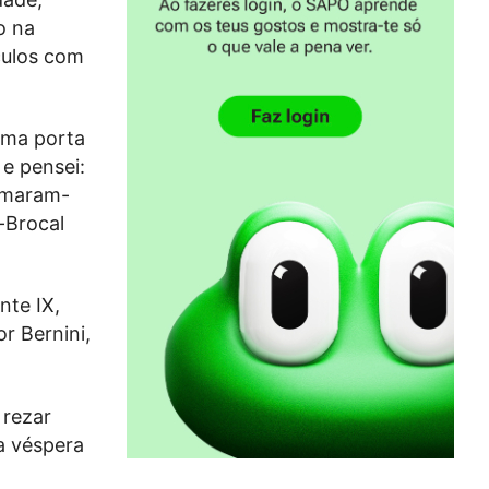
o na
culos com
uma porta
 e pensei:
irmaram-
-Brocal
nte IX,
r Bernini,
 rezar
na véspera