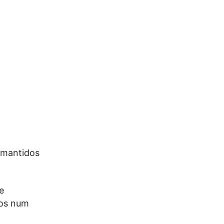
 mantidos
e
dos num