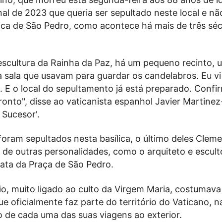
nal de 2023 que queria ser sepultado neste local e nã
ílica de São Pedro, como acontece há mais de três sé
escultura da Rainha da Paz, há um pequeno recinto, 
 sala que usavam para guardar os candelabros. Eu vi
r'. E o local do sepultamento já está preparado. Conf
onto", disse ao vaticanista espanhol Javier Martinez
l Sucesor'.
foram sepultados nesta basílica, o último deles Cleme
de outras personalidades, como o arquiteto e esculto
nata da Praça de São Pedro.
o, muito ligado ao culto da Virgem Maria, costumava
que oficialmente faz parte do território do Vaticano, 
o de cada uma das suas viagens ao exterior.