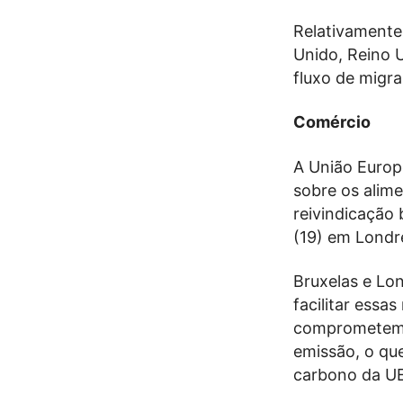
Relativamente 
Unido, Reino 
fluxo de migr
Comércio
A União Europ
sobre os alim
reivindicação 
(19) em Londre
Bruxelas e Lon
facilitar essa
comprometem c
emissão, o qu
carbono da UE