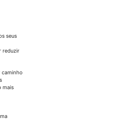
os seus
 reduzir
r caminho
s
o mais
ama