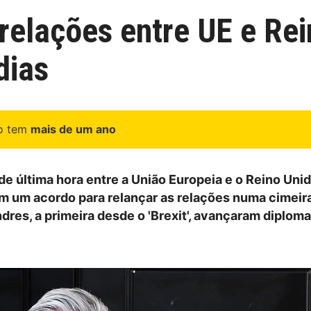
relações entre UE e Rei
dias
go tem
mais de um ano
e última hora entre a União Europeia e o Reino Uni
 um acordo para relançar as relações numa cimeir
res, a primeira desde o 'Brexit', avançaram diplom