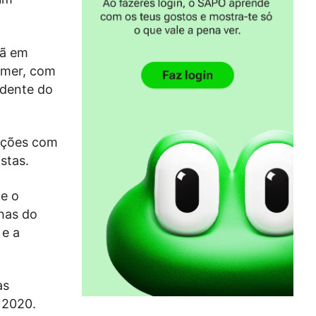
hã em
armer, com
idente do
ações com
stas.
e o
has do
 e a
as
 2020.