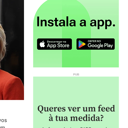
vos
 um