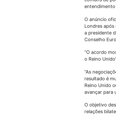
entendimento 
O anúncio ofi
Londres após 
a presidente 
Conselho Euro
“O acordo mos
o Reino Unido”
“As negociaçõ
resultado é m
Reino Unido ou
avançar para u
O objetivo des
relações bilat