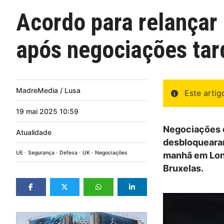
Acordo para relançar 
após negociações tar
MadreMedia / Lusa
Este arti
19
mai
2025
10:59
Negociações d
Atualidade
desbloquearam
UE
Segurança
Defesa
UK
Negociações
manhã em Lond
Bruxelas.