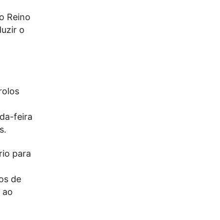
no Reino
uzir o
rolos
da-feira
s.
rio para
os de
 ao