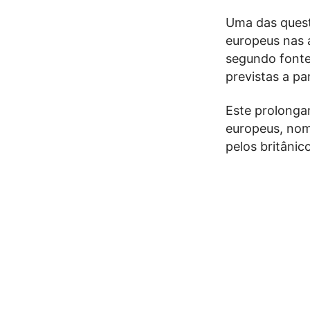
Uma das quest
europeus nas á
segundo fonte
previstas a pa
Este prolonga
europeus, nom
pelos britânic