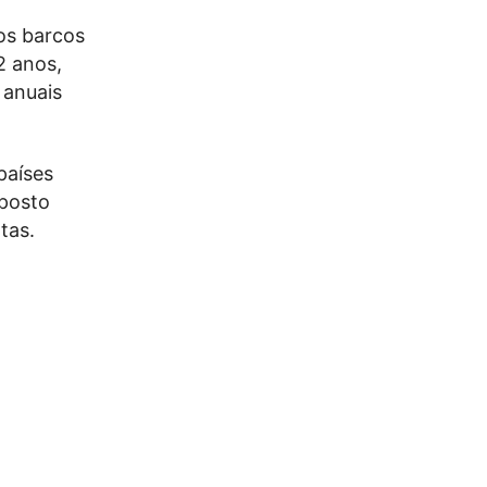
os barcos
2 anos,
 anuais
países
oposto
tas.