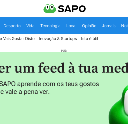
Desporto
Vida
Tecnologia
Local
Opinião
Jornais
Not
 Vais Gostar Disto
Inovação & Startups
Isto é útil