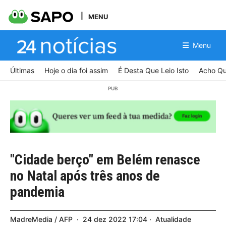
MENU
Menu
Últimas
Hoje o dia foi assim
É Desta Que Leio Isto
Acho Qu
"Cidade berço" em Belém renasce
no Natal após três anos de
pandemia
MadreMedia / AFP
24
dez
2022
17:04
Atualidade