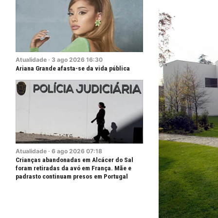
Atualidade
·
3
ago
2026
16:30
Ariana Grande afasta-se da vida pública
Atualidade
·
6
ago
2026
07:18
Crianças abandonadas em Alcácer do Sal
foram retiradas da avó em França. Mãe e
padrasto continuam presos em Portugal