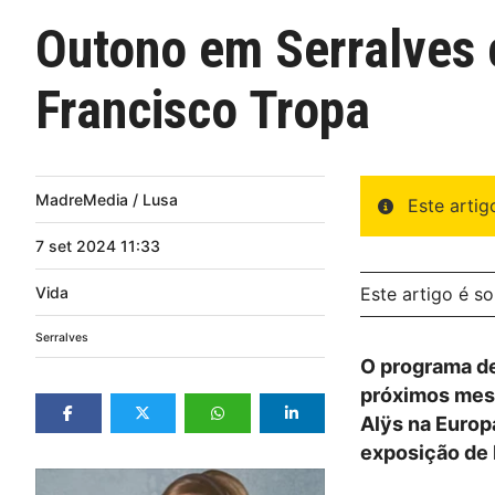
Outono em Serralves 
Francisco Tropa
MadreMedia / Lusa
Este arti
7
set
2024
11:33
Vida
Este artigo é s
Serralves
O programa de
próximos mese
Alÿs na Europ
exposição de 