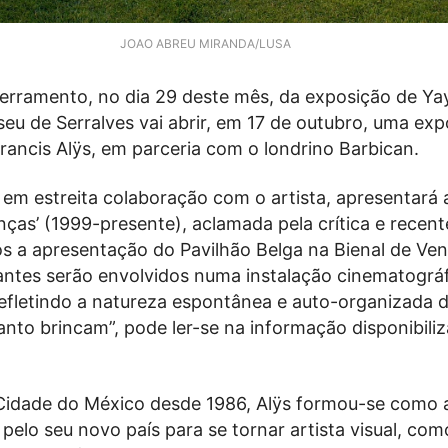
JOAO ABREU MIRANDA/LUSA
erramento, no dia 29 deste mês, da exposição de Ya
eu de Serralves vai abrir, em 17 de outubro, uma ex
Francis Alÿs, em parceria com o londrino Barbican.
em estreita colaboração com o artista, apresentará a
nças’ (1999-presente), aclamada pela crítica e rece
s a apresentação do Pavilhão Belga na Bienal de Ve
tantes serão envolvidos numa instalação cinematográ
refletindo a natureza espontânea e auto-organizada 
nto brincam”, pode ler-se na informação disponibiliz
Cidade do México desde 1986, Alÿs formou-se como a
o pelo seu novo país para se tornar artista visual, com