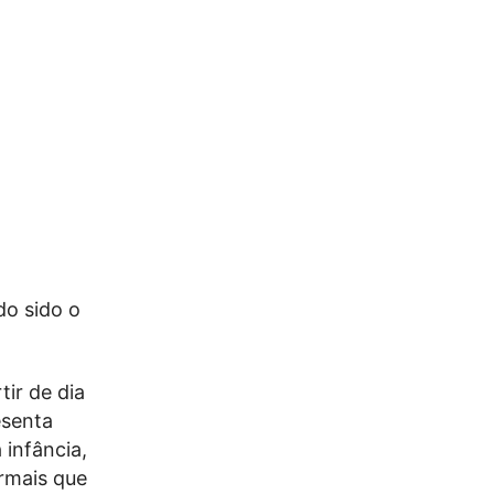
do sido o
ir de dia
esenta
 infância,
rmais que