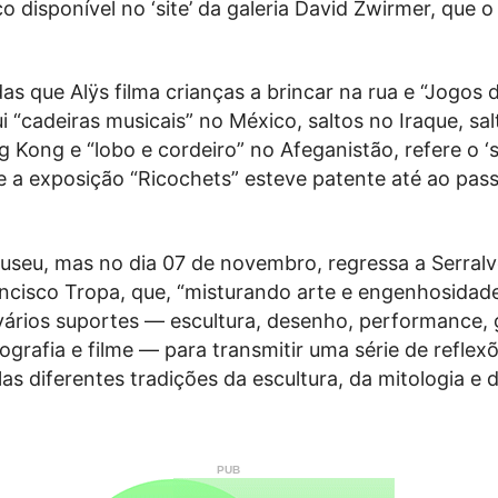
co disponível no ‘site’ da galeria David Zwirmer, que o
s que Alÿs filma crianças a brincar na rua e “Jogos 
ui “cadeiras musicais” no México, saltos no Iraque, sal
Kong e “lobo e cordeiro” no Afeganistão, refere o ‘s
e a exposição “Ricochets” esteve patente até ao pas
eu, mas no dia 07 de novembro, regressa a Serralv
ncisco Tropa, que, “misturando arte e engenhosidade
vários suportes — escultura, desenho, performance, 
tografia e filme — para transmitir uma série de reflex
las diferentes tradições da escultura, da mitologia e 