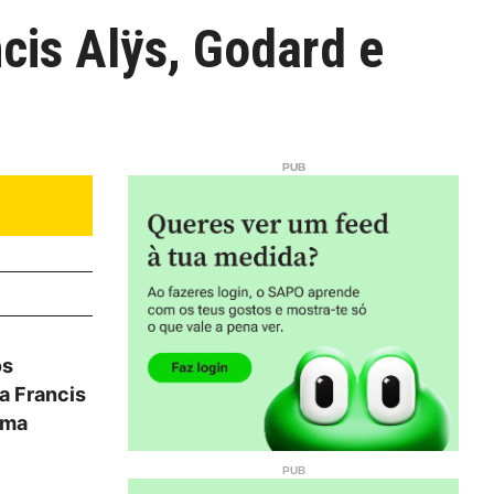
cis Alÿs, Godard e
os
a Francis
uma