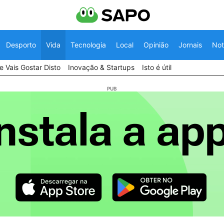
Desporto
Vida
Tecnologia
Local
Opinião
Jornais
Not
 Vais Gostar Disto
Inovação & Startups
Isto é útil