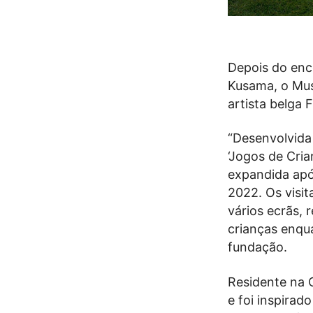
Depois do enc
Kusama, o Mus
artista belga 
“Desenvolvida 
‘Jogos de Cria
expandida apó
2022. Os visi
vários ecrãs, 
crianças enqua
fundação.
Residente na 
e foi inspirad