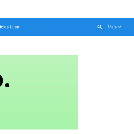
ícias Lusa
Mais