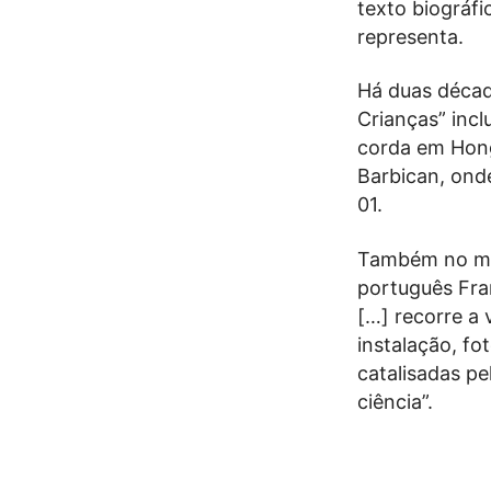
texto biográfi
representa.
Há duas década
Crianças” incl
corda em Hong 
Barbican, ond
01.
Também no mus
português Fra
[…] recorre a 
instalação, fo
catalisadas pe
ciência”.