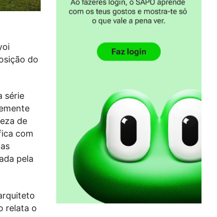
yoi
posição do
 série
ntemente
neza de
fica com
das
ada pela
rquiteto
o relata o