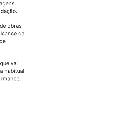
lagens
ndação.
 de obras
alcance da
 de
que vai
a habitual
ormance,