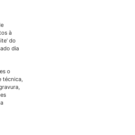
de
tos à
ite’ do
sado dia
es o
 técnica,
gravura,
ões
da