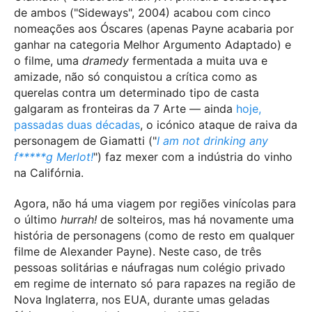
de ambos ("Sideways", 2004) acabou com cinco
nomeações aos Óscares (apenas Payne acabaria por
ganhar na categoria Melhor Argumento Adaptado) e
o filme, uma
dramedy
fermentada a muita uva e
amizade, não só conquistou a crítica como as
querelas contra um determinado tipo de casta
galgaram as fronteiras da 7 Arte — ainda
hoje,
passadas duas décadas
, o icónico ataque de raiva da
personagem de Giamatti ("
I am not drinking any
f*****g Merlot!
") faz mexer com a indústria do vinho
na Califórnia.
Agora, não há uma viagem por regiões vinícolas para
o último
hurrah!
de solteiros, mas há novamente uma
história de personagens (como de resto em qualquer
filme de Alexander Payne). Neste caso, de três
pessoas solitárias e náufragas num colégio privado
em regime de internato só para rapazes na região de
Nova Inglaterra, nos EUA, durante umas geladas