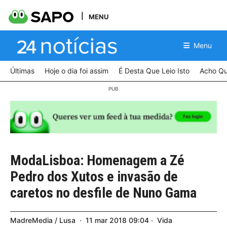
MENU
Menu
Últimas
Hoje o dia foi assim
É Desta Que Leio Isto
Acho Qu
ModaLisboa: Homenagem a Zé
Pedro dos Xutos e invasão de
caretos no desfile de Nuno Gama
MadreMedia / Lusa
11
mar
2018
09:04
Vida