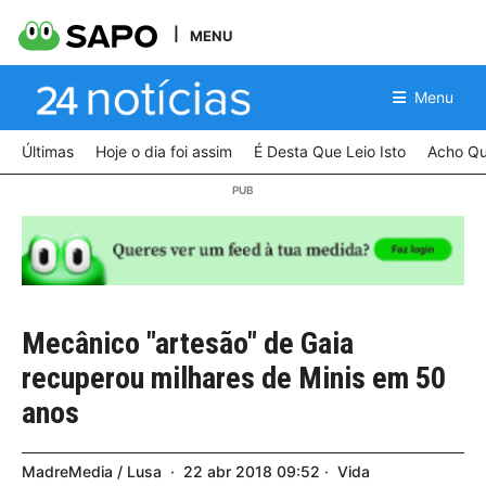
MENU
Menu
Últimas
Hoje o dia foi assim
É Desta Que Leio Isto
Acho Qu
Mecânico "artesão" de Gaia
recuperou milhares de Minis em 50
anos
MadreMedia / Lusa
22
abr
2018
09:52
Vida