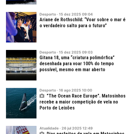
Desporto
·
15
dez
2025
09:04
Ariane de Rothschild: “Voar sobre o mar é
o verdadeiro salto para o futuro”
Desporto
·
15
dez
2025
09:03
Gitana 18, uma “criatura polimórfica”
desenhada para voar 100% do tempo
possível, mesmo em mar aberto
Desporto
·
16
ago
2025
10:00
"The Ocean Race Europe". Matosinhos
recebe a maior competição de vela no
Porto de Leixões
Atualidade
·
26
jul
2025
12:49
Dias perfeitos de vela em Matosinhos