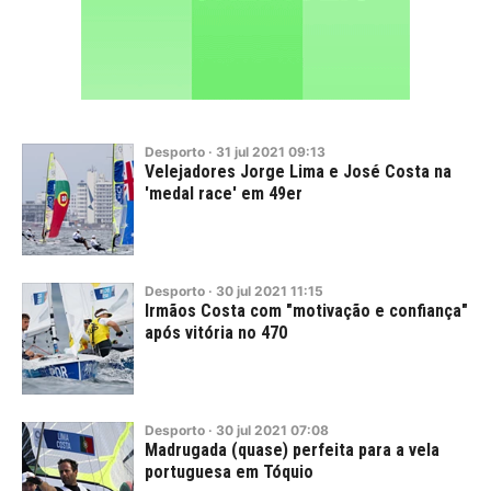
Desporto
·
31
jul
2021
09:13
Velejadores Jorge Lima e José Costa na
'medal race' em 49er
Desporto
·
30
jul
2021
11:15
Irmãos Costa com "motivação e confiança"
após vitória no 470
Desporto
·
30
jul
2021
07:08
Madrugada (quase) perfeita para a vela
portuguesa em Tóquio