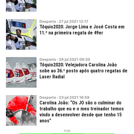
Desporto
·
27
jul
2021
12:17
Tóquio2020: Jorge Lima e José Costa em
11.º na primeira regata de 49er
Desporto
·
26
jul
2021
09:30
Tóquio2020: Velejadora Carolina João
sobe ao 36.ª posto após quatro regatas de
Laser Radial
Desporto
·
23
jul
2021
16:59
Carolina João: “Os JO são o culminar do
trabalho que eu e o meu treinador temos
vindo a desenvolver desde que tenho 15
anos”