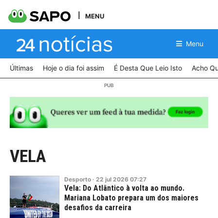
MENU
Menu
Últimas
Hoje o dia foi assim
É Desta Que Leio Isto
Acho Qu
VELA
Desporto
·
22
jul
2026
07:27
Vela: Do Atlântico à volta ao mundo.
Mariana Lobato prepara um dos maiores
desafios da carreira