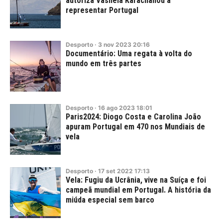
autoriza Vasileia Karachaliou a
representar Portugal
Desporto
·
3
nov
2023
20:16
Documentário: Uma regata à volta do
mundo em três partes
Desporto
·
16
ago
2023
18:01
Paris2024: Diogo Costa e Carolina João
apuram Portugal em 470 nos Mundiais de
vela
Desporto
·
17
set
2022
17:13
Vela: Fugiu da Ucrânia, vive na Suíça e foi
campeã mundial em Portugal. A história da
miúda especial sem barco