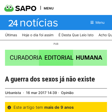
MENU
Menu
Últimas
Hoje o dia foi assim
É Desta Que Leio Isto
Acho Qu
A guerra dos sexos já não existe
Urbanista
16
mar
2017
14:39
Opinião
Este artigo tem
mais de 9 anos