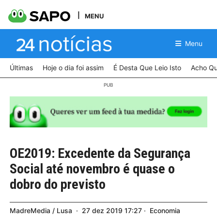
MENU
Menu
Últimas
Hoje o dia foi assim
É Desta Que Leio Isto
Acho Qu
OE2019: Excedente da Segurança
Social até novembro é quase o
dobro do previsto
MadreMedia / Lusa
27
dez
2019
17:27
Economia