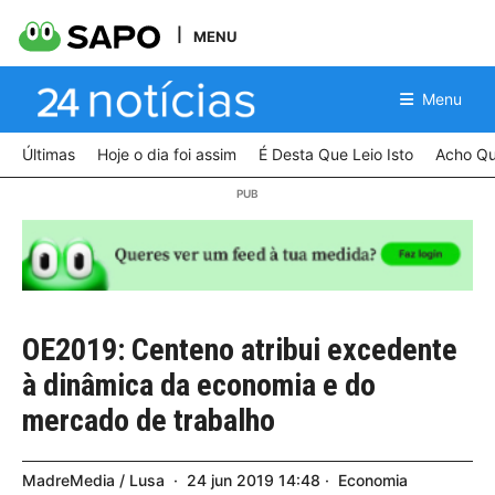
MENU
Menu
Últimas
Hoje o dia foi assim
É Desta Que Leio Isto
Acho Qu
OE2019: Centeno atribui excedente
à dinâmica da economia e do
mercado de trabalho
MadreMedia / Lusa
24
jun
2019
14:48
Economia