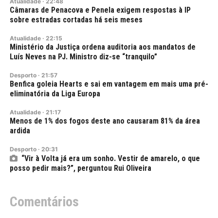
Atualidade
·
22:48
Câmaras de Penacova e Penela exigem respostas à IP
sobre estradas cortadas há seis meses
Atualidade
·
22:15
Ministério da Justiça ordena auditoria aos mandatos de
Luís Neves na PJ. Ministro diz-se “tranquilo”
Desporto
·
21:57
Benfica goleia Hearts e sai em vantagem em mais uma pré-
eliminatória da Liga Europa
Atualidade
·
21:17
Menos de 1% dos fogos deste ano causaram 81% da área
ardida
Desporto
·
20:31
“Vir à Volta já era um sonho. Vestir de amarelo, o que
posso pedir mais?”, perguntou Rui Oliveira
Comentários