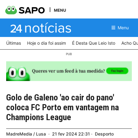
MENU
Menu
Últimas
Hoje o dia foi assim
É Desta Que Leio Isto
Acho Qu
Golo de Galeno 'ao cair do pano'
coloca FC Porto em vantagem na
Champions League
MadreMedia / Lusa
21
fev
2024
22:31
Desporto