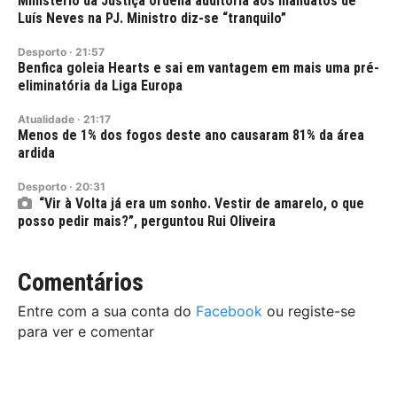
Ministério da Justiça ordena auditoria aos mandatos de
Luís Neves na PJ. Ministro diz-se “tranquilo”
Desporto
·
21:57
Benfica goleia Hearts e sai em vantagem em mais uma pré-
eliminatória da Liga Europa
Atualidade
·
21:17
Menos de 1% dos fogos deste ano causaram 81% da área
ardida
Desporto
·
20:31
“Vir à Volta já era um sonho. Vestir de amarelo, o que
posso pedir mais?”, perguntou Rui Oliveira
Comentários
Entre com a sua conta do
Facebook
ou registe-se
para ver e comentar