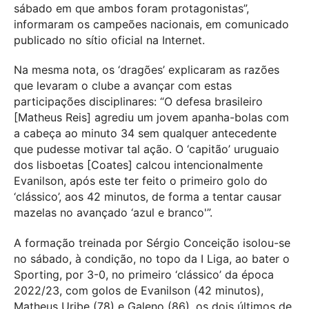
sábado em que ambos foram protagonistas”,
informaram os campeões nacionais, em comunicado
publicado no sítio oficial na Internet.
Na mesma nota, os ‘dragões’ explicaram as razões
que levaram o clube a avançar com estas
participações disciplinares: “O defesa brasileiro
[Matheus Reis] agrediu um jovem apanha-bolas com
a cabeça ao minuto 34 sem qualquer antecedente
que pudesse motivar tal ação. O ‘capitão’ uruguaio
dos lisboetas [Coates] calcou intencionalmente
Evanilson, após este ter feito o primeiro golo do
‘clássico’, aos 42 minutos, de forma a tentar causar
mazelas no avançado ‘azul e branco'”.
A formação treinada por Sérgio Conceição isolou-se
no sábado, à condição, no topo da I Liga, ao bater o
Sporting, por 3-0, no primeiro ‘clássico’ da época
2022/23, com golos de Evanilson (42 minutos),
Matheus Uribe (78) e Galeno (86), os dois últimos de