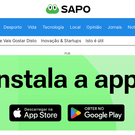
Desporto
Vida
Tecnologia
Local
Opinião
Jornais
Not
 Vais Gostar Disto
Inovação & Startups
Isto é útil