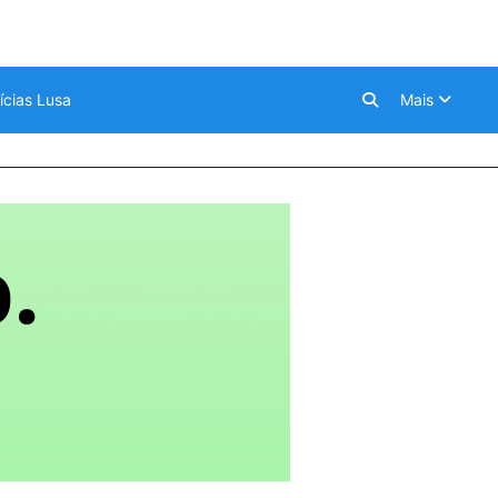
ícias Lusa
Mais