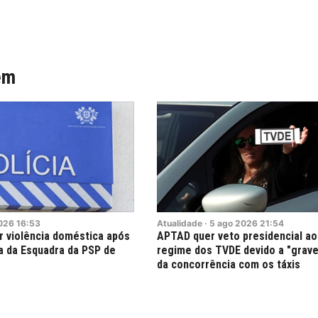
ém
026
16:53
Atualidade
·
5
ago
2026
21:54
 violência doméstica após
APTAD quer veto presidencial ao
a da Esquadra da PSP de
regime dos TVDE devido a "grave
da concorrência com os táxis