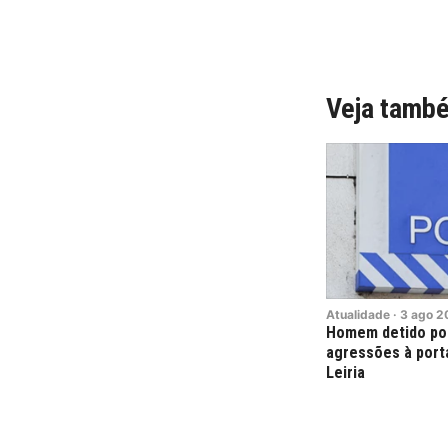
Veja tamb
Atualidade
·
3
ago
2
Homem detido por
agressões à port
Leiria