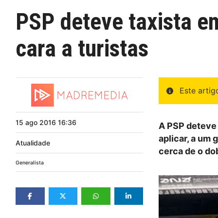
PSP deteve taxista em
cara a turistas
Este arti
15
ago
2016
16:36
A PSP deteve 
aplicar, a um 
Atualidade
cerca de o do
Generalista