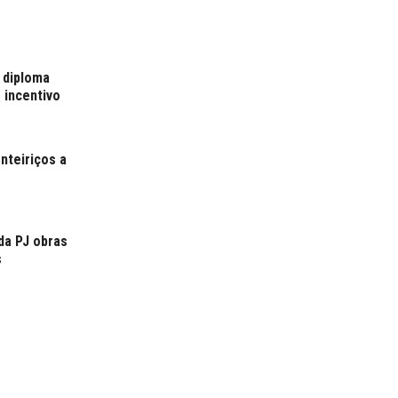
 diploma
 incentivo
nteiriços a
da PJ obras
s