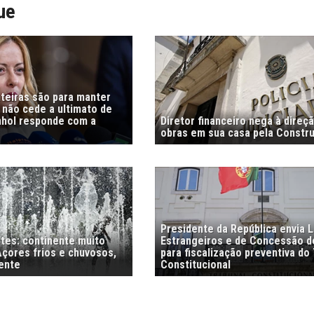
ue
nteiras são para manter
i não cede a ultimato de
nhol responde com a
Diretor financeiro nega à direç
obras em sua casa pela Constr
Presidente da República envia L
stes: continente muito
Estrangeiros e de Concessão d
Açores frios e chuvosos,
para fiscalização preventiva do 
ente
Constitucional