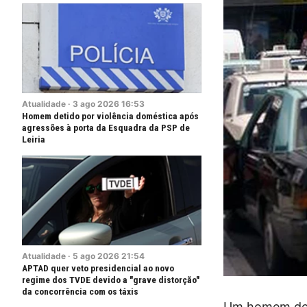
Atualidade
·
3
ago
2026
16:53
Homem detido por violência doméstica após
agressões à porta da Esquadra da PSP de
Leiria
Atualidade
·
5
ago
2026
21:54
APTAD quer veto presidencial ao novo
regime dos TVDE devido a "grave distorção"
da concorrência com os táxis
Um homem de 3