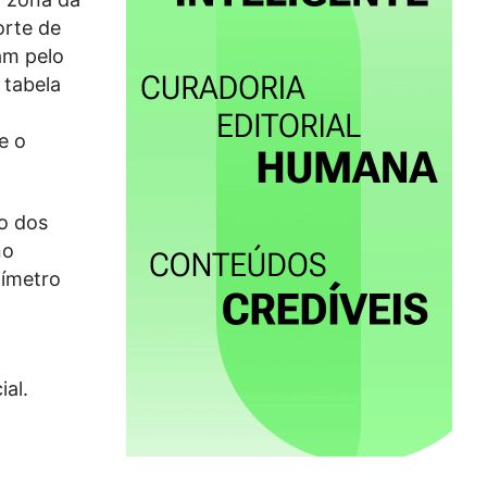
orte de
am pelo
 tabela
e o
ão dos
no
xímetro
ial.