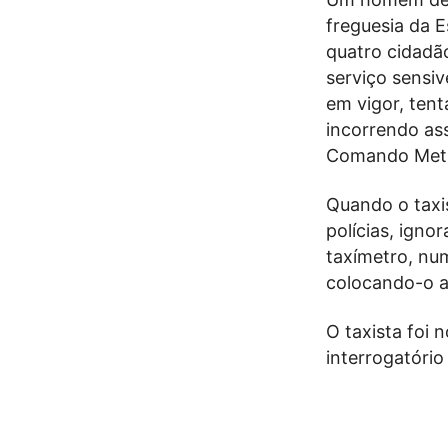
freguesia da E
quatro cidadã
serviço sensiv
em vigor, tent
incorrendo ass
Comando Metro
Quando o taxis
polícias, igno
taxímetro, num
colocando-o a
O taxista foi 
interrogatório 