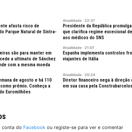
Atualidade
·
22:37
nte afasta risco de
Presidente da República promulga
do Parque Natural de Sintra-
que clarifica regime excecional de
aos médicos do SNS
Atualidade
·
21:07
teiras são para manter em
Espanha implementa controlos fro
o cede a ultimato de Sánchez
viajantes de Itália
onde com a mesma moeda
Atualidade
·
20:24
semana de agosto e há 110
Diretor financeiro nega à direção 
 como prémio. Conheça a
em sua casa pela Construbarcelo
do Euromilhões
os
a conta do
Facebook
ou registe-se para ver e comentar