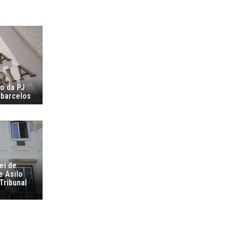
ão da PJ
ubarcelos
ei de
e Asilo
Tribunal