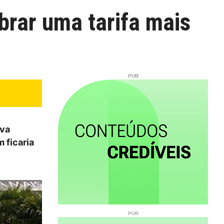
brar uma tarifa mais
ava
m ficaria