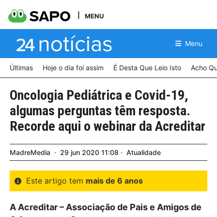
MENU
Menu
Últimas
Hoje o dia foi assim
É Desta Que Leio Isto
Acho Qu
Oncologia Pediátrica e Covid-19,
algumas perguntas têm resposta.
Recorde aqui o webinar da Acreditar
MadreMedia
29
jun
2020
11:08
Atualidade
Este artigo tem
mais de 6 anos
A Acreditar – Associação de Pais e Amigos de