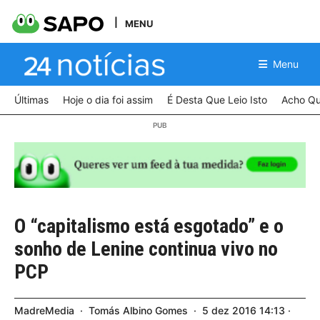
MENU
Menu
Últimas
Hoje o dia foi assim
É Desta Que Leio Isto
Acho Qu
O “capitalismo está esgotado” e o
sonho de Lenine continua vivo no
PCP
MadreMedia
Tomás Albino Gomes
5
dez
2016
14:13