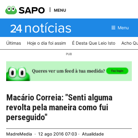
MENU
Menu
Últimas
Hoje o dia foi assim
É Desta Que Leio Isto
Acho Qu
Macário Correia: "Senti alguma
revolta pela maneira como fui
perseguido"
MadreMedia
12
ago
2016
07:03
Atualidade