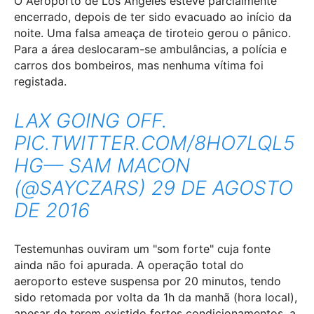
O Aeroporto de Los Angeles esteve parcialmente
encerrado, depois de ter sido evacuado ao início da
noite. Uma falsa ameaça de tiroteio gerou o pânico.
Para a área deslocaram-se ambulâncias, a polícia e
carros dos bombeiros, mas nenhuma vítima foi
registada.
LAX GOING OFF.
PIC.TWITTER.COM/8HO7LQL5
HG
— SAM MACON
(@SAYCZARS)
29 DE AGOSTO
DE 2016
Testemunhas ouviram um "som forte" cuja fonte
ainda não foi apurada. A operação total do
aeroporto esteve suspensa por 20 minutos, tendo
sido retomada por volta da 1h da manhã (hora local),
apesar de terem existido fortes condicionamentos, a