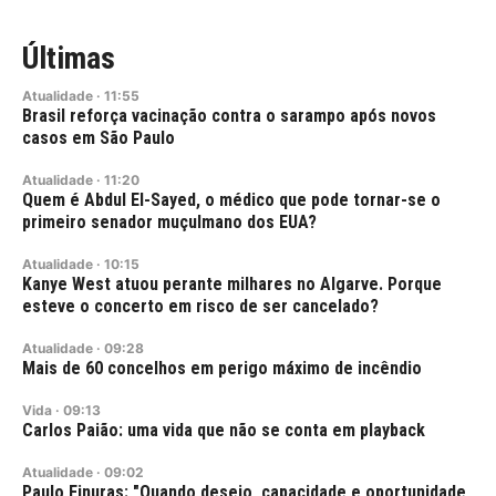
Últimas
Atualidade
·
11:55
Brasil reforça vacinação contra o sarampo após novos
casos em São Paulo
Atualidade
·
11:20
Quem é Abdul El-Sayed, o médico que pode tornar-se o
primeiro senador muçulmano dos EUA?
Atualidade
·
10:15
Kanye West atuou perante milhares no Algarve. Porque
esteve o concerto em risco de ser cancelado?
Atualidade
·
09:28
Mais de 60 concelhos em perigo máximo de incêndio
Vida
·
09:13
Carlos Paião: uma vida que não se conta em playback
Atualidade
·
09:02
Paulo Finuras: "Quando desejo, capacidade e oportunidade