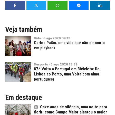
Veja também
Vida
·
8
ago
2026
09:13
Carlos Paião: uma vida que não se conta
em playback
Desporto
·
5
ago
2026
13:39
87.ª Volta a Portugal em Bicicleta: De
Lisboa ao Porto, uma Volta com alma
portuguesa
Em destaque
Onze anos de silêncio, uma noite para
florir: como Campo Maior plantou o maior