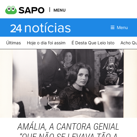
MENU
Menu
Últimas
Hoje o dia foi assim
É Desta Que Leio Isto
Acho Qu
Charles Ichai
AMÁLIA, A CANTORA GENIAL
“QUE NÃO SE LEVAVA TÃO A