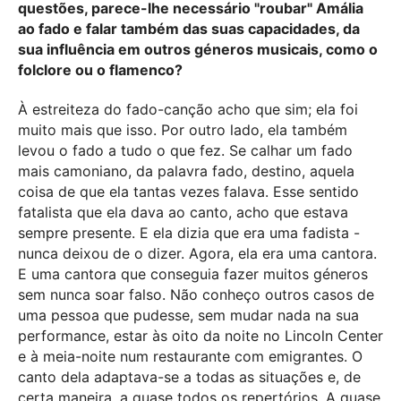
questões, parece-lhe necessário "roubar" Amália
ao fado e falar também das suas capacidades, da
sua influência em outros géneros musicais, como o
folclore ou o flamenco?
À estreiteza do fado-canção acho que sim; ela foi
muito mais que isso. Por outro lado, ela também
levou o fado a tudo o que fez. Se calhar um fado
mais camoniano, da palavra fado, destino, aquela
coisa de que ela tantas vezes falava. Esse sentido
fatalista que ela dava ao canto, acho que estava
sempre presente. E ela dizia que era uma fadista -
nunca deixou de o dizer. Agora, ela era uma cantora.
E uma cantora que conseguia fazer muitos géneros
sem nunca soar falso. Não conheço outros casos de
uma pessoa que pudesse, sem mudar nada na sua
performance, estar às oito da noite no Lincoln Center
e à meia-noite num restaurante com emigrantes. O
canto dela adaptava-se a todas as situações e, de
certa maneira, a quase todos os repertórios. A quase