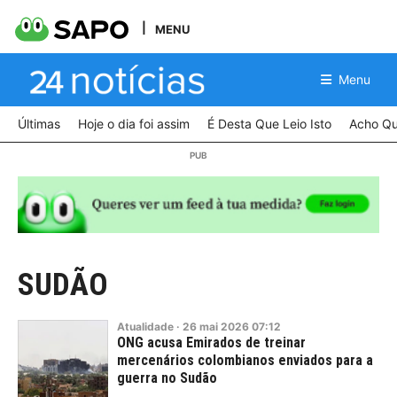
MENU
Menu
Últimas
Hoje o dia foi assim
É Desta Que Leio Isto
Acho Qu
SUDÃO
Atualidade
·
26
mai
2026
07:12
ONG acusa Emirados de treinar
mercenários colombianos enviados para a
guerra no Sudão