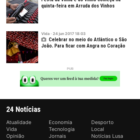
quinta-feira em Arruda dos Vinhos
Vida
·
24
jun
2017
18:03
Celebrar no meio do Atlântico o São
João. Para ficar com Angra no Coração
24 Notícias
Atualidade
Economia
Desporto
Vida
Tecnologia
Local
Opinião
Jornais
Notícias Lusa