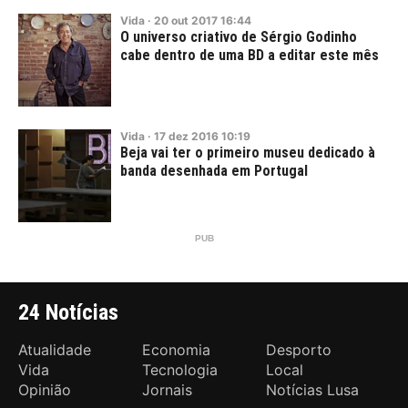
Vida
·
20
out
2017
16:44
O universo criativo de Sérgio Godinho
cabe dentro de uma BD a editar este mês
Vida
·
17
dez
2016
10:19
Beja vai ter o primeiro museu dedicado à
banda desenhada em Portugal
24 Notícias
Atualidade
Economia
Desporto
Vida
Tecnologia
Local
Opinião
Jornais
Notícias Lusa