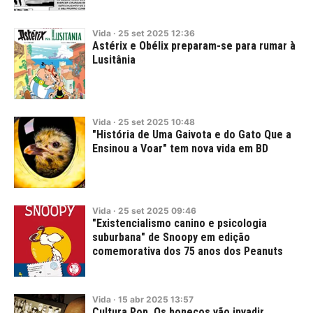
Vida
·
25
set
2025
12:36
Astérix e Obélix preparam-se para rumar à
Lusitânia
Vida
·
25
set
2025
10:48
"História de Uma Gaivota e do Gato Que a
Ensinou a Voar" tem nova vida em BD
Vida
·
25
set
2025
09:46
"Existencialismo canino e psicologia
suburbana" de Snoopy em edição
comemorativa dos 75 anos dos Peanuts
Vida
·
15
abr
2025
13:57
Cultura Pop. Os bonecos vão invadir