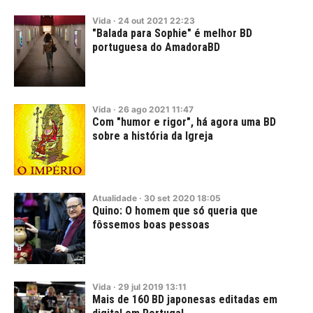
Vida
·
24
out
2021
22:23
"Balada para Sophie" é melhor BD
portuguesa do AmadoraBD
Vida
·
26
ago
2021
11:47
Com "humor e rigor", há agora uma BD
sobre a história da Igreja
Atualidade
·
30
set
2020
18:05
Quino: O homem que só queria que
fôssemos boas pessoas
Vida
·
29
jul
2019
13:11
Mais de 160 BD japonesas editadas em