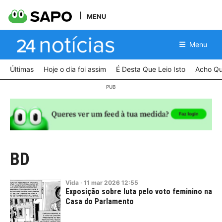
MENU
Menu
Últimas
Hoje o dia foi assim
É Desta Que Leio Isto
Acho Qu
BD
Vida
·
11
mar
2026
12:55
Exposição sobre luta pelo voto feminino na
Casa do Parlamento