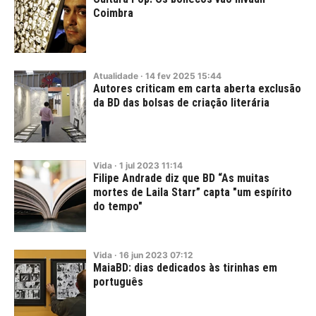
Coimbra
Atualidade
·
14
fev
2025
15:44
Autores criticam em carta aberta exclusão
da BD das bolsas de criação literária
Vida
·
1
jul
2023
11:14
Filipe Andrade diz que BD “As muitas
mortes de Laila Starr” capta "um espírito
do tempo"
Vida
·
16
jun
2023
07:12
MaiaBD: dias dedicados às tirinhas em
português