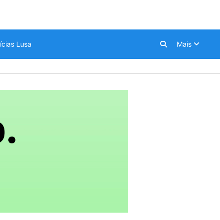
ícias Lusa
Mais