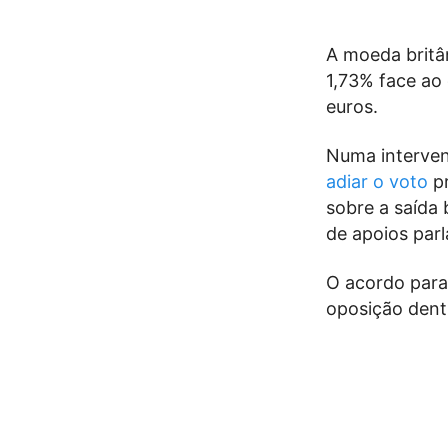
A moeda britâ
1,73% face ao 
euros.
Numa interve
adiar o voto
pr
sobre a saída 
de apoios par
O acordo para
oposição dentr