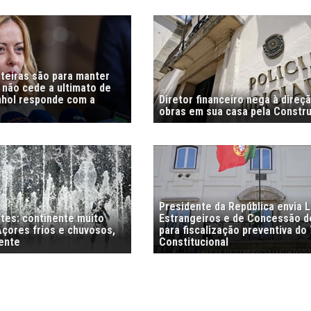
nteiras são para manter
i não cede a ultimato de
nhol responde com a
Diretor financeiro nega à direç
obras em sua casa pela Constr
Presidente da República envia L
stes: continente muito
Estrangeiros e de Concessão d
Açores frios e chuvosos,
para fiscalização preventiva do 
ente
Constitucional