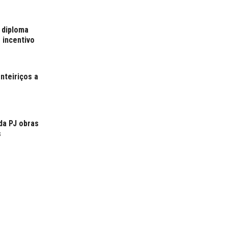
 diploma
 incentivo
nteiriços a
da PJ obras
s