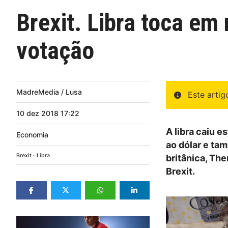
Brexit. Libra toca e
votação
MadreMedia / Lusa
Este arti
10
dez
2018
17:22
A libra caiu 
Economia
ao dólar e ta
Brexit
Libra
britânica, Th
Brexit.