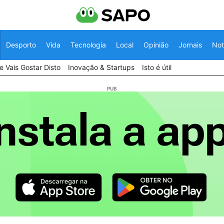
Desporto
Vida
Tecnologia
Local
Opinião
Jornais
Not
 Vais Gostar Disto
Inovação & Startups
Isto é útil