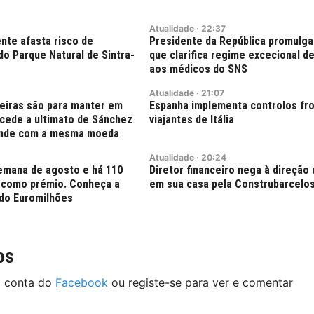
Atualidade
·
22:37
nte afasta risco de
Presidente da República promulga
do Parque Natural de Sintra-
que clarifica regime excecional de
aos médicos do SNS
Atualidade
·
21:07
teiras são para manter em
Espanha implementa controlos fro
o cede a ultimato de Sánchez
viajantes de Itália
onde com a mesma moeda
Atualidade
·
20:24
semana de agosto e há 110
Diretor financeiro nega à direção 
 como prémio. Conheça a
em sua casa pela Construbarcelo
do Euromilhões
os
a conta do
Facebook
ou registe-se para ver e comentar