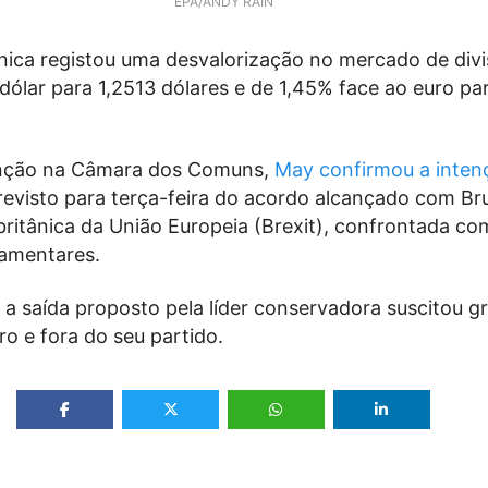
EPA/ANDY RAIN
nica registou uma desvalorização no mercado de divi
dólar para 1,2513 dólares e de 1,45% face ao euro par
nção na Câmara dos Comuns,
May confirmou a inten
evisto para terça-feira do acordo alcançado com Br
britânica da União Europeia (Brexit), confrontada com
lamentares.
 a saída proposto pela líder conservadora suscitou g
o e fora do seu partido.