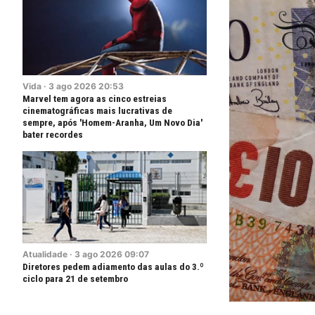
Vida
·
3
ago
2026
20:53
Marvel tem agora as cinco estreias
cinematográficas mais lucrativas de
sempre, após 'Homem-Aranha, Um Novo Dia'
bater recordes
Atualidade
·
3
ago
2026
09:07
Diretores pedem adiamento das aulas do 3.º
ciclo para 21 de setembro