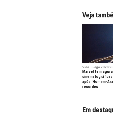
Veja tamb
Vida
·
3
ago
2026
2
Marvel tem agora 
cinematográficas 
após 'Homem-Aran
recordes
Em destaq