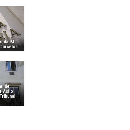
ão da PJ
ubarcelos
ei de
e Asilo
Tribunal