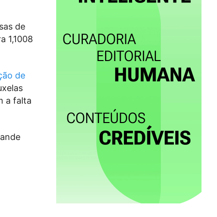
sas de
a 1,1008
ção de
uxelas
 a falta
rande