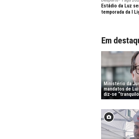
Desporto
·
1
ago
20
Estádio da Luz se
temporada da I Li
Em destaq
Ministério da Ju
mandatos de Luí
diz-se “tranquilo