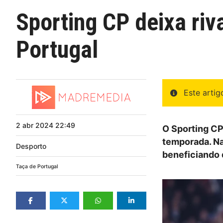
Sporting CP deixa riva
Portugal
Este arti
2
abr
2024
22:49
O Sporting CP
temporada. Na
Desporto
beneficiando d
Taça de Portugal