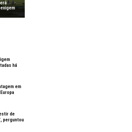
verá
 exigem
xigem
rtadas há
antagem em
 Europa
estir de
”, perguntou