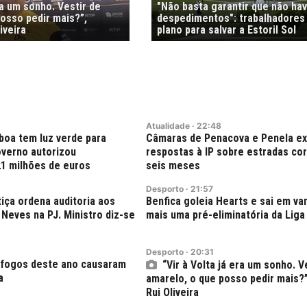
ra um sonho. Vestir de
"Não basta garantir que não ha
osso pedir mais?”,
despedimentos": trabalhadores
iveira
plano para salvar a Estoril Sol
Atualidade
·
22:48
boa tem luz verde para
Câmaras de Penacova e Penela e
verno autorizou
respostas à IP sobre estradas co
21 milhões de euros
seis meses
Desporto
·
21:57
tiça ordena auditoria aos
Benfica goleia Hearts e sai em v
Neves na PJ. Ministro diz-se
mais uma pré-eliminatória da Liga
Desporto
·
20:31
 fogos deste ano causaram
“Vir à Volta já era um sonho. V
a
amarelo, o que posso pedir mais?
Rui Oliveira