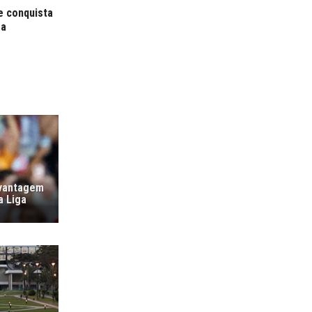
e conquista
ra
 vantagem
a Liga