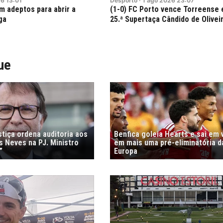
26
13:01
Desporto
·
1
ago
2026
23:07
m adeptos para abrir a
(1-0) FC Porto vence Torreense 
ga
25.ª Supertaça Cândido de Olivei
ue
stiça ordena auditoria aos
Benfica goleia Hearts e sai em
s Neves na PJ. Ministro
em mais uma pré-eliminatória d
”
Europa