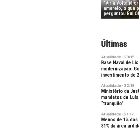
“Vir à Volta já e
amarelo, o que p
perguntou Rui Ol
Últimas
Atualidade
·
23:15
Base Naval de Lis
modernização. Go
investimento de 
Atualidade
·
22:15
Ministério da Jus
mandatos de Luís 
“tranquilo”
Atualidade
·
21:17
Menos de 1% dos
81% da área ardid