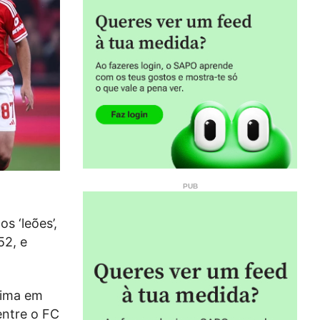
s ‘leões’,
52, e
tima em
entre o FC