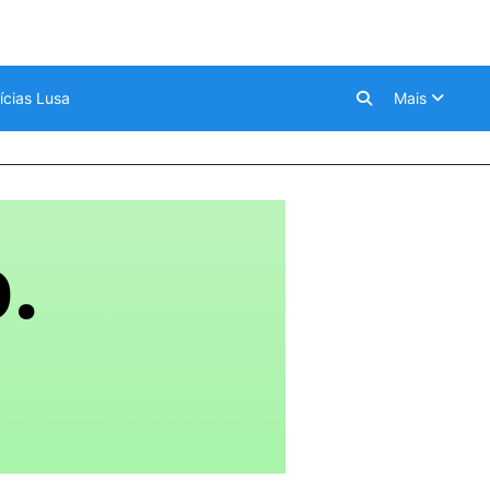
ícias Lusa
Mais