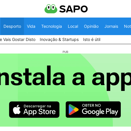
Desporto
Vida
Tecnologia
Local
Opinião
Jornais
Not
 Vais Gostar Disto
Inovação & Startups
Isto é útil