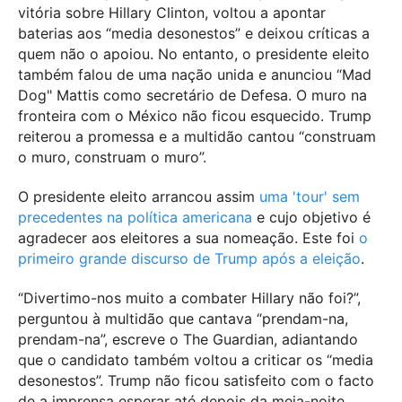
vitória sobre Hillary Clinton, voltou a apontar
baterias aos “media desonestos” e deixou críticas a
quem não o apoiou. No entanto, o presidente eleito
também falou de uma nação unida e anunciou “Mad
Dog" Mattis como secretário de Defesa. O muro na
fronteira com o México não ficou esquecido. Trump
reiterou a promessa e a multidão cantou “construam
o muro, construam o muro”.
O presidente eleito arrancou assim
uma 'tour' sem
precedentes na política americana
e cujo objetivo é
agradecer aos eleitores a sua nomeação. Este foi
o
primeiro grande discurso de Trump após a eleição
.
“Divertimo-nos muito a combater Hillary não foi?”,
perguntou à multidão que cantava “prendam-na,
prendam-na”, escreve o The Guardian, adiantando
que o candidato também voltou a criticar os “media
desonestos”. Trump não ficou satisfeito com o facto
de a imprensa esperar até depois da meia-noite