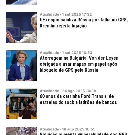
Atualidade
·
1
set
2025
17:32
UE responsabiliza Rússia por falha no GPS;
Kremlin rejeita ligação
Atualidade
·
1
set
2025
10:53
Aterragem na Bulgária. Von der Leyen
obrigada a usar mapas em papel após
bloqueio de GPS pela Rússia
Atualidade
·
24
ago
2025
10:38
60 anos da carrinha Ford Transit: de
estrelas do rock a ladrões de bancos
Atualidade
·
18
ago
2025
16:55
Poluição aumenta vulnerabilidade dos GPS