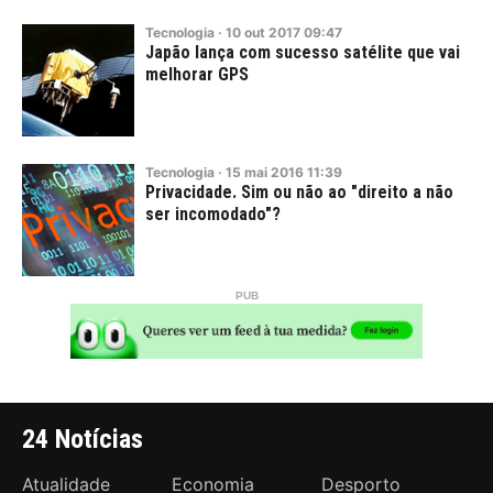
Tecnologia
·
10
out
2017
09:47
Japão lança com sucesso satélite que vai
melhorar GPS
Tecnologia
·
15
mai
2016
11:39
Privacidade. Sim ou não ao "direito a não
ser incomodado"?
24 Notícias
Atualidade
Economia
Desporto