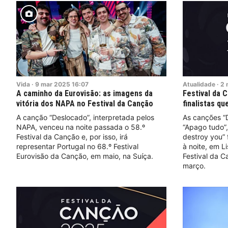
Vida
·
9
mar
2025
16:07
Atualidade
·
2
A caminho da Eurovisão: as imagens da
Festival da 
vitória dos NAPA no Festival da Canção
finalistas qu
A canção “Deslocado”, interpretada pelos
As canções “D
NAPA, venceu na noite passada o 58.º
“Apago tudo”,
Festival da Canção e, por isso, irá
destroy you”
representar Portugal no 68.º Festival
à noite, em Li
Eurovisão da Canção, em maio, na Suíça.
Festival da 
março.