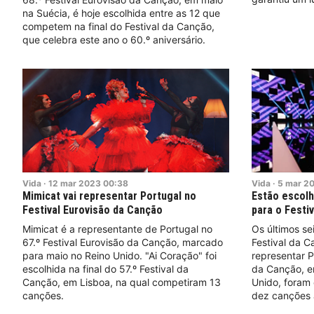
na Suécia, é hoje escolhida entre as 12 que
competem na final do Festival da Canção,
que celebra este ano o 60.º aniversário.
Vida
·
12
mar
2023
00:38
Vida
·
5
mar
2
Mimicat vai representar Portugal no
Estão escolhi
Festival Eurovisão da Canção
para o Festi
Mimicat é a representante de Portugal no
Os últimos sei
67.º Festival Eurovisão da Canção, marcado
Festival da C
para maio no Reino Unido. "Ai Coração" foi
representar P
escolhida na final do 57.º Festival da
da Canção, e
Canção, em Lisboa, na qual competiram 13
Unido, foram 
canções.
dez canções 