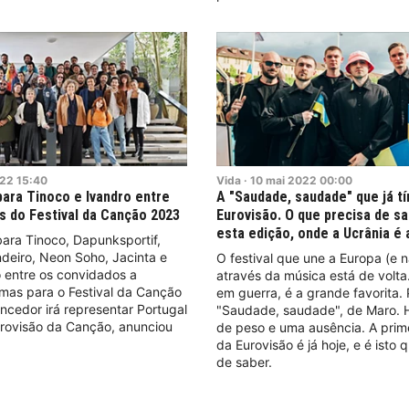
22
15:40
Vida
·
10
mai
2022
00:00
rbara Tinoco e Ivandro entre
A "Saudade, saudade" que já t
 do Festival da Canção 2023
Eurovisão. O que precisa de s
esta edição, onde a Ucrânia é 
rbara Tinoco, Dapunksportif,
deiro, Neon Soho, Jacinta e
O festival que une a Europa (e n
 entre os convidados a
através da música está de volta
as para o Festival da Canção
em guerra, é a grande favorita. 
ncedor irá representar Portugal
"Saudade, saudade", de Maro. 
urovisão da Canção, anunciou
de peso e uma ausência. A prime
da Eurovisão é já hoje, e é isto 
de saber.