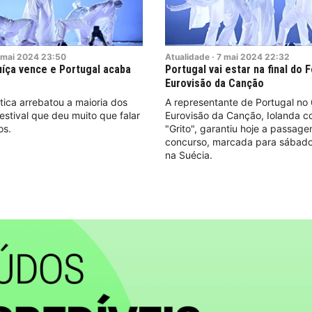
mai
2024
23:50
Atualidade
·
7
mai
2024
22:32
uíça vence e Portugal acaba
Portugal vai estar na final do F
Eurovisão da Canção
ica arrebatou a maioria dos
A representante de Portugal no 
stival que deu muito que falar
Eurovisão da Canção, Iolanda 
os.
"Grito", garantiu hoje a passage
concurso, marcada para sábad
na Suécia.