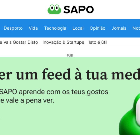
Desporto
Vida
Tecnologia
Local
Opinião
Jornais
Not
 Vais Gostar Disto
Inovação & Startups
Isto é útil