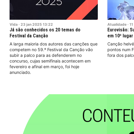
Vida
·
23
jan
2025
13:22
Atualidade
·
11
Já são conhecidos os 20 temas do
Eurovisão: S
Festival da Canção
em 10º lugar
A larga maioria dos autores das canções que
Canção helvét
competem no 59.º Festival da Canção vão
pontos num Fe
subir a palco para as defenderem no
fora dos palc
concurso, cujas semifinais acontecem em
fevereiro e afinal em março, foi hoje
anunciado.