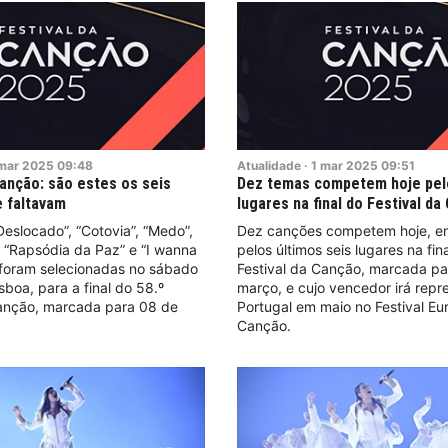
mar
2025
09:48
Atualidade
·
1
mar
2025
09:51
Canção: são estes os seis
Dez temas competem hoje pel
e faltavam
lugares na final do Festival d
eslocado”, “Cotovia”, “Medo”,
Dez canções competem hoje, e
 “Rapsódia da Paz” e “I wanna
pelos últimos seis lugares na fin
 foram selecionadas no sábado
Festival da Canção, marcada p
sboa, para a final do 58.º
março, e cujo vencedor irá repr
Canção, marcada para 08 de
Portugal em maio no Festival Eu
Canção.