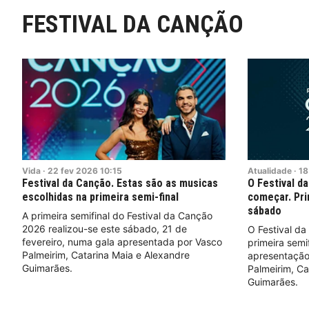
FESTIVAL DA CANÇÃO
Vida
·
22
fev
2026
10:15
Atualidade
·
18
Festival da Canção. Estas são as musicas
O Festival d
escolhidas na primeira semi-final
começar. Pri
sábado
A primeira semifinal do Festival da Canção
2026 realizou-se este sábado, 21 de
O Festival d
fevereiro, numa gala apresentada por Vasco
primeira semi
Palmeirim, Catarina Maia e Alexandre
apresentação
Guimarães.
Palmeirim, Ca
Guimarães.