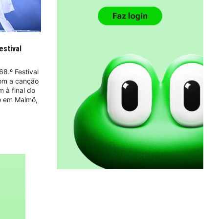
estival
68.º Festival
com a canção
m à final do
o em Malmö,