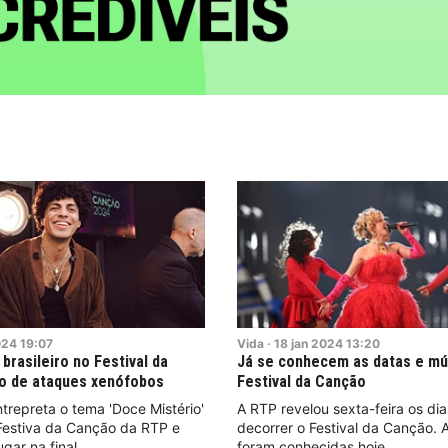
024
19:07
Vida
·
18
jan
2024
13:20
brasileiro no Festival da
Já se conhecem as datas e mú
o de ataques xenófobos
Festival da Canção
trepreta o tema 'Doce Mistério'
A RTP revelou sexta-feira os di
Festiva da Canção da RTP e
decorrer o Festival da Canção. 
gar na final.
foram conhecidas hoje.