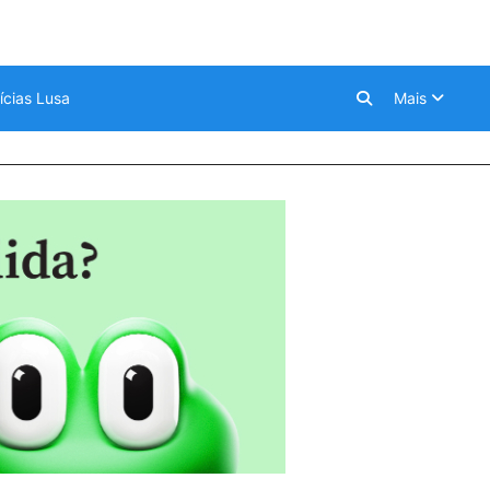
ícias Lusa
Mais