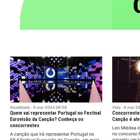
Atualidade
·
9
mar
2024
08:56
Vida
·
6
mar
2
Quem vai representar Portugal no Festival
Concorrente 
Eurovisão da Canção? Conheça os
Canção é alv
concorrentes
Leo Middea in
no concurso 
A canção que irá representar Portugal no
garantiu um lu
68.º Festival Eurovisão da Canção, em maio