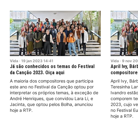
Vida
·
19
jan
2023
14:41
Vida
·
9
nov
20
Já são conhecidos os temas do Festival
April Ivy, Bá
da Canção 2023. Oiça aqui
compositores
A maioria dos compositores que participa
April Ivy, Bá
este ano no Festival da Canção optou por
Teresinha Lan
interpretar os próprios temas, à exceção de
Ivandro estão
André Henriques, que convidou Lara Li, e
comporem tem
Jacinta, que optou pelos Bolha, anunciou
2023, cujo ve
hoje a RTP.
no Festival E
hoje a RTP.