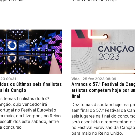
023
09:31
Vida
·
25
fev
2023
08:09
dos os últimos seis finalistas
Arranca o 57.º Festival da Can
val da Canção
artistas competem hoje por um
final
s temas finalistas do 57.º
anção, cujo vencedor irá
Dez temas disputam hoje, na pr
ortugal no Festival Eurovisão
semifinal do 57.º Festival da C
m maio, em Liverpool, no Reino
seis lugares na final do concurs
escolhidos este sábado, entre
será escolhida o representante 
a concurso.
no Festival Eurovisão da Cançã
para maio no Reino Unido.