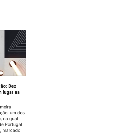
ção: Dez
 lugar na
imeira
anção, um dos
o, na qual
de Portugal
o, marcado