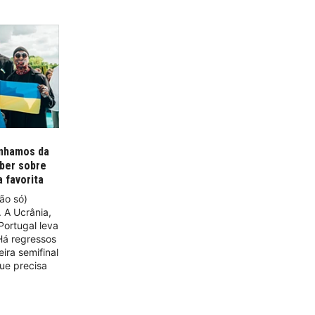
ínhamos da
aber sobre
a favorita
ão só)
. A Ucrânia,
Portugal leva
Há regressos
ira semifinal
que precisa