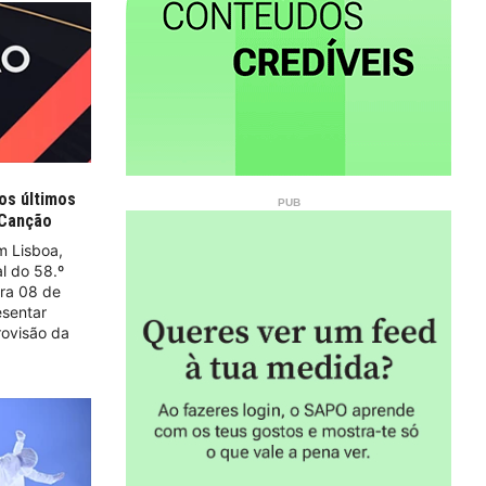
os últimos
a Canção
m Lisboa,
al do 58.º
ara 08 de
esentar
rovisão da