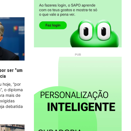
por ser "um
cia
 hoje, “por
”, o diploma
ra mais de
exigidas
eja debatida