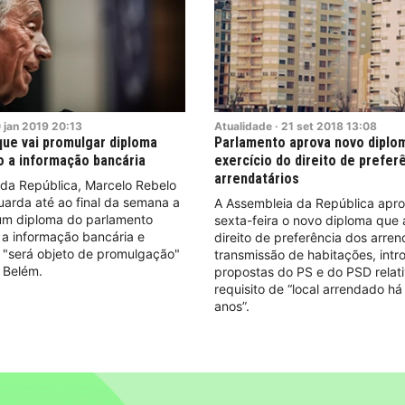
0
jan
2019
20:13
Atualidade
·
21
set
2018
13:08
que vai promulgar diploma
Parlamento aprova novo diplo
 a informação bancária
exercício do direito de prefer
arrendatários
 da República, Marcelo Rebelo
arda até ao final da semana a
A Assembleia da República apr
m diploma do parlamento
sexta-feira o novo diploma que
 a informação bancária e
direito de preferência dos arren
 "será objeto de promulgação"
transmissão de habitações, intr
 Belém.
propostas do PS e do PSD relat
requisito de “local arrendado há
anos”.