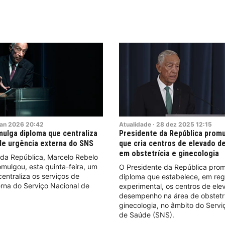
jan
2026
20:42
Atualidade
·
28
dez
2025
12:15
ulga diploma que centraliza
Presidente da República prom
de urgência externa do SNS
que cria centros de elevado 
em obstetrícia e ginecologia
 da República, Marcelo Rebelo
mulgou, esta quinta-feira, um
O Presidente da República prom
entraliza os serviços de
diploma que estabelece, em re
rna do Serviço Nacional de
experimental, os centros de el
desempenho na área de obstetrí
ginecologia, no âmbito do Servi
de Saúde (SNS).