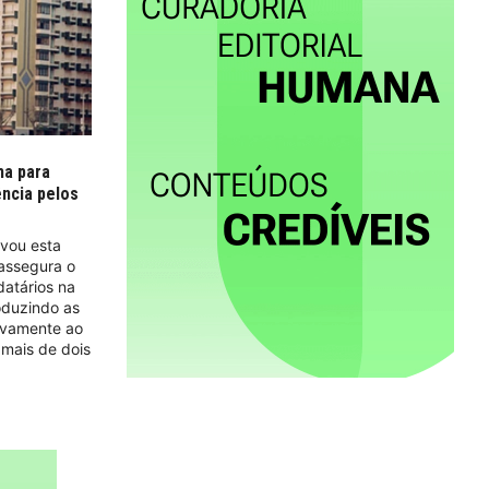
ma para
ência pelos
ovou esta
 assegura o
datários na
oduzindo as
ivamente ao
 mais de dois