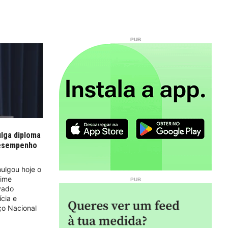
ulga diploma
desempenho
ulgou hoje o
gime
evado
cia e
ço Nacional