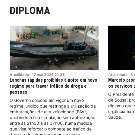
DIPLOMA
Atualidade
·
17
mai
2026
21:23
Atualidade
·
8
Lanchas rápidas proibidas à noite em novo
Marcelo prom
regime para travar tráfico de droga e
os serviços 
pessoas
O Presidente
de Sousa, pro
O Governo colocou em vigor um novo
diploma que c
regime jurídico que restringe a utilização de
urgência exte
embarcações de alta velocidade (EAV),
Saúde.
proibindo a sua circulação sem autorização
entre as 21h00 e as 07h00, numa medida
que visa reforçar o combate ao tráfico de
droga e de seres humanos na costa