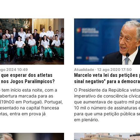
ago
2024
10:49
Atualidade
·
12
ago
2020
17:50
o que esperar dos atletas
Marcelo veta lei das petições 
 nos Jogos Paralímpicos?
sinal negativo" para a democra
tem início esta noite, com a
O Presidente da República vetou
 abertura marcada para as
imperativo de consciência cívica
(19h00 em Portugal). Portugal,
que aumentava de quatro mil pa
esentado na capital francesa
10 mil o número de assinaturas 
etas, entra em prova já
para que uma petição pública s
em plenário.