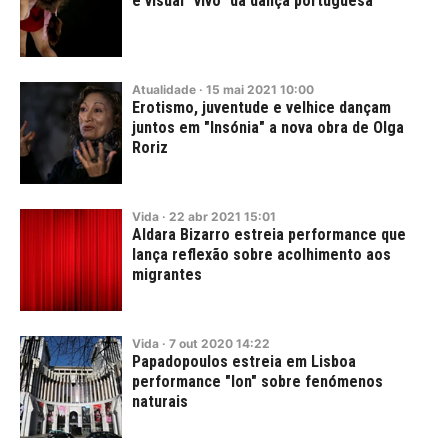
e visual "vivo" da dança portuguesa
Atualidade
·
15
mai
2021
10:00
Erotismo, juventude e velhice dançam
juntos em "Insónia" a nova obra de Olga
Roriz
Vida
·
22
abr
2021
15:01
Aldara Bizarro estreia performance que
lança reflexão sobre acolhimento aos
migrantes
Vida
·
7
out
2020
14:22
Papadopoulos estreia em Lisboa
performance "Ion" sobre fenómenos
naturais