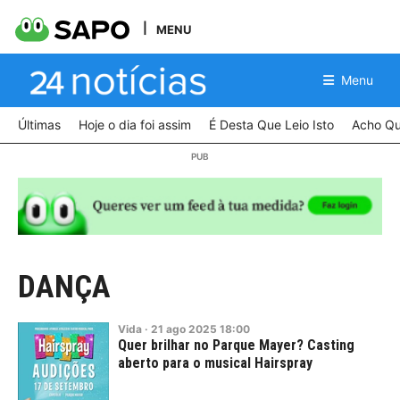
MENU
Menu
Últimas
Hoje o dia foi assim
É Desta Que Leio Isto
Acho Qu
DANÇA
Vida
·
21
ago
2025
18:00
Quer brilhar no Parque Mayer? Casting
aberto para o musical Hairspray