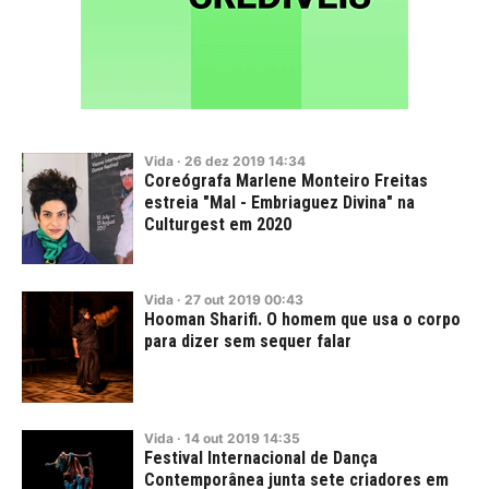
Vida
·
26
dez
2019
14:34
Coreógrafa Marlene Monteiro Freitas
estreia "Mal - Embriaguez Divina" na
Culturgest em 2020
Vida
·
27
out
2019
00:43
Hooman Sharifi. O homem que usa o corpo
para dizer sem sequer falar
Vida
·
14
out
2019
14:35
Festival Internacional de Dança
Contemporânea junta sete criadores em