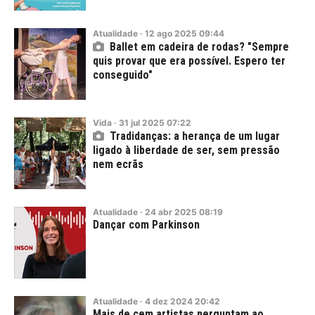
Atualidade
·
12
ago
2025
09:44
Ballet em cadeira de rodas? "Sempre
quis provar que era possível. Espero ter
conseguido"
Vida
·
31
jul
2025
07:22
Tradidanças: a herança de um lugar
ligado à liberdade de ser, sem pressão
nem ecrãs
Atualidade
·
24
abr
2025
08:19
Dançar com Parkinson
Atualidade
·
4
dez
2024
20:42
Mais de cem artistas perguntam ao