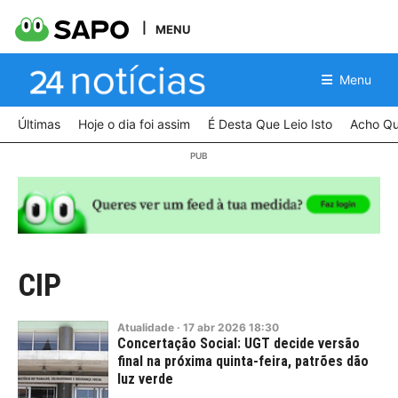
MENU
Menu
Últimas
Hoje o dia foi assim
É Desta Que Leio Isto
Acho Qu
CIP
Atualidade
·
17
abr
2026
18:30
Concertação Social: UGT decide versão
final na próxima quinta-feira, patrões dão
luz verde