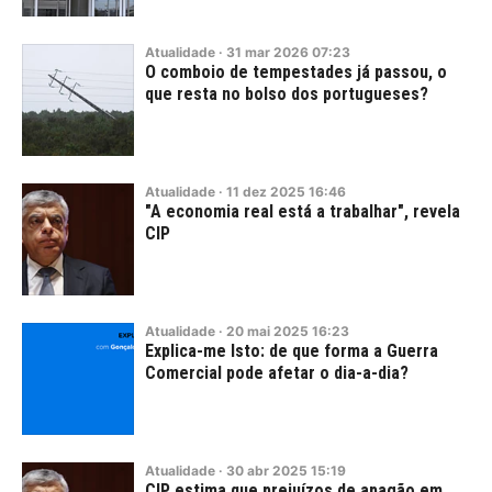
Atualidade
·
31
mar
2026
07:23
O comboio de tempestades já passou, o
que resta no bolso dos portugueses?
Atualidade
·
11
dez
2025
16:46
"A economia real está a trabalhar", revela
CIP
Atualidade
·
20
mai
2025
16:23
Explica-me Isto: de que forma a Guerra
Comercial pode afetar o dia-a-dia?
Atualidade
·
30
abr
2025
15:19
CIP estima que prejuízos de apagão em