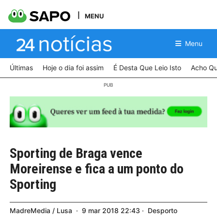
MENU
Menu
Últimas
Hoje o dia foi assim
É Desta Que Leio Isto
Acho Qu
Sporting de Braga vence
Moreirense e fica a um ponto do
Sporting
MadreMedia / Lusa
9
mar
2018
22:43
Desporto