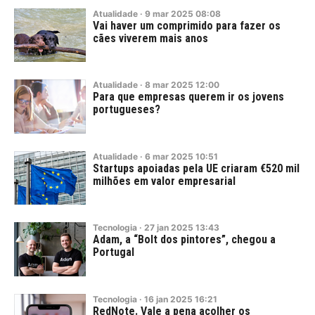
Atualidade
·
9
mar
2025
08:08
Vai haver um comprimido para fazer os
cães viverem mais anos
Atualidade
·
8
mar
2025
12:00
Para que empresas querem ir os jovens
portugueses?
Atualidade
·
6
mar
2025
10:51
Startups apoiadas pela UE criaram €520 mil
milhões em valor empresarial
Tecnologia
·
27
jan
2025
13:43
Adam, a “Bolt dos pintores”, chegou a
Portugal
Tecnologia
·
16
jan
2025
16:21
RedNote. Vale a pena acolher os