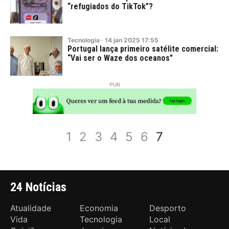
“refugiados do TikTok”?
Tecnologia
·
14
jan
2025
17:55
Portugal lança primeiro satélite comercial:
“Vai ser o Waze dos oceanos”
1
2
3
4
5
6
7
24 Notícias
Atualidade
Economia
Desporto
Vida
Tecnologia
Local