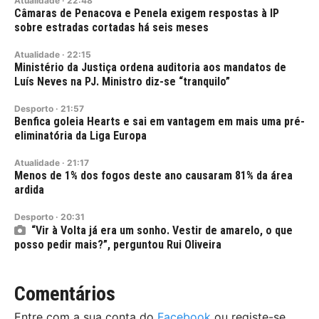
Atualidade
·
22:48
Câmaras de Penacova e Penela exigem respostas à IP
sobre estradas cortadas há seis meses
Atualidade
·
22:15
Ministério da Justiça ordena auditoria aos mandatos de
Luís Neves na PJ. Ministro diz-se “tranquilo”
Desporto
·
21:57
Benfica goleia Hearts e sai em vantagem em mais uma pré-
eliminatória da Liga Europa
Atualidade
·
21:17
Menos de 1% dos fogos deste ano causaram 81% da área
ardida
Desporto
·
20:31
“Vir à Volta já era um sonho. Vestir de amarelo, o que
posso pedir mais?”, perguntou Rui Oliveira
Comentários
Entre com a sua conta do
Facebook
ou registe-se