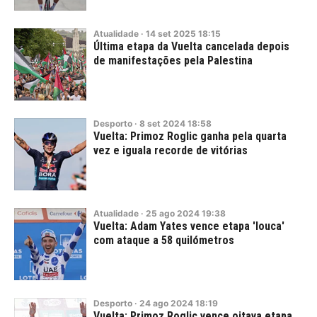
Atualidade
·
14
set
2025
18:15
Última etapa da Vuelta cancelada depois
de manifestações pela Palestina
Desporto
·
8
set
2024
18:58
Vuelta: Primoz Roglic ganha pela quarta
vez e iguala recorde de vitórias
Atualidade
·
25
ago
2024
19:38
Vuelta: Adam Yates vence etapa 'louca'
com ataque a 58 quilómetros
Desporto
·
24
ago
2024
18:19
Vuelta: Primoz Roglic vence oitava etapa,