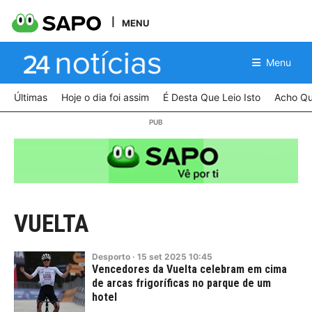
MENU
Menu
Últimas
Hoje o dia foi assim
É Desta Que Leio Isto
Acho Qu
VUELTA
Desporto
·
15
set
2025
10:45
Vencedores da Vuelta celebram em cima
de arcas frigoríficas no parque de um
hotel