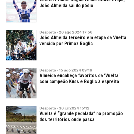
João Almeida sai do pódio
Desporto
·
20
ago
2024
17:56
João Almeida terceiro em etapa da Vuelta
vencida por Primoz Roglic
Desporto
·
15
ago
2024
09:16
Almeida encabeça favoritos da 'Vuelta'
com campeão Kuss e Roglic à espreita
Desporto
·
30
jul
2024
15:12
Vuelta é “grande pedalada” na promoção
dos territórios onde passa