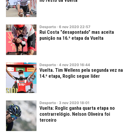
no resto da Vuelta
Desporto
·
6
nov
2020
22:57
Rui Costa "desapontado" mas aceita
punição na 16.ª etapa da Vuelta
Desporto
·
4
nov
2020
16:44
Vuelta. Tim Wellens pela segunda vez na
14.ª etapa, Roglic segue líder
Desporto
·
3
nov
2020
18:01
Vuelta: Roglic ganha quarta etapa no
contrarrelógio. Nelson Oliveira foi
terceiro