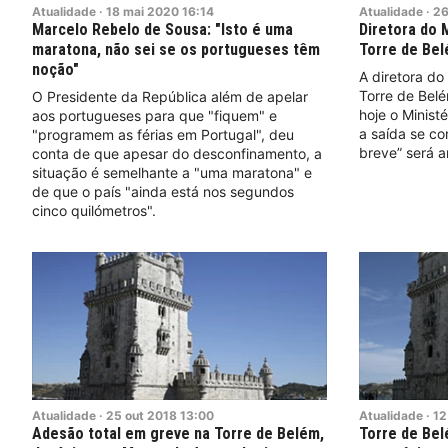
Atualidade
·
18
mai
2020
16:14
Atualidade
·
2
Marcelo Rebelo de Sousa: "Isto é uma
Diretora do 
maratona, não sei se os portugueses têm
Torre de Bel
noção"
A diretora do
Torre de Belé
O Presidente da República além de apelar
hoje o Minist
aos portugueses para que "fiquem" e
a saída se co
"programem as férias em Portugal", deu
breve” será a
conta de que apesar do desconfinamento, a
situação é semelhante a "uma maratona" e
de que o país "ainda está nos segundos
cinco quilómetros".
Atualidade
·
25
out
2018
13:00
Atualidade
·
12
Adesão total em greve na Torre de Belém,
Torre de Bel