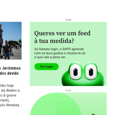
s Jerónimos
dos devido
tão hoje
e de Belém e
do à greve
riado,
ando Almeida.