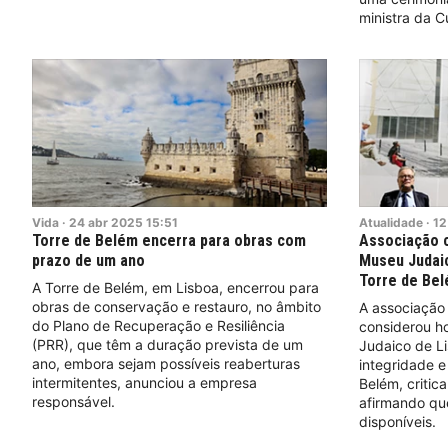
ministra da C
Vida
·
24
abr
2025
15:51
Atualidade
·
12
Torre de Belém encerra para obras com
Associação c
prazo de um ano
Museu Judaic
Torre de Be
A Torre de Belém, em Lisboa, encerrou para
obras de conservação e restauro, no âmbito
A associação
do Plano de Recuperação e Resiliência
considerou h
(PRR), que têm a duração prevista de um
Judaico de Li
ano, embora sejam possíveis reaberturas
integridade e
intermitentes, anunciou a empresa
Belém, critic
responsável.
afirmando qu
disponíveis.