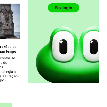
 razões de
 mau tempo
ncontra-se
os de
os
 atingiu a
e a Direção-
GPC).