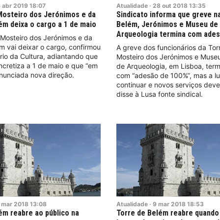
6
abr
2019
18:07
Atualidade
·
28
out
2018
13:35
Mosteiro dos Jerónimos e da
Sindicato informa que greve n
ém deixa o cargo a 1 de maio
Belém, Jerónimos e Museu de
Arqueologia termina com ades
 Mosteiro dos Jerónimos e da
m vai deixar o cargo, confirmou
A greve dos funcionários da Tor
ério da Cultura, adiantando que
Mosteiro dos Jerónimos e Muse
ncretiza a 1 de maio e que “em
de Arqueologia, em Lisboa, term
nunciada nova direção.
com “adesão de 100%”, mas a lu
continuar e novos serviços deve
disse à Lusa fonte sindical.
mar
2018
13:08
Atualidade
·
9
mar
2018
18:53
ém reabre ao público na
Torre de Belém reabre quando