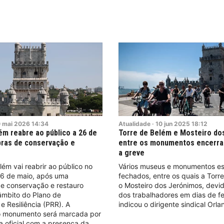
0
mai
2026
14:34
Atualidade
·
10
jun
2025
18:12
ém reabre ao público a 26 de
Torre de Belém e Mosteiro do
bras de conservação e
entre os monumentos encerra
a greve
lém vai reabrir ao público no
Vários museus e monumentos es
26 de maio, após uma
fechados, entre os quais a Torr
de conservação e restauro
o Mosteiro dos Jerónimos, devi
âmbito do Plano de
dos trabalhadores em dias de fe
 Resiliência (PRR). A
indicou o dirigente sindical Orl
o monumento será marcada por
 oficial com a presença da