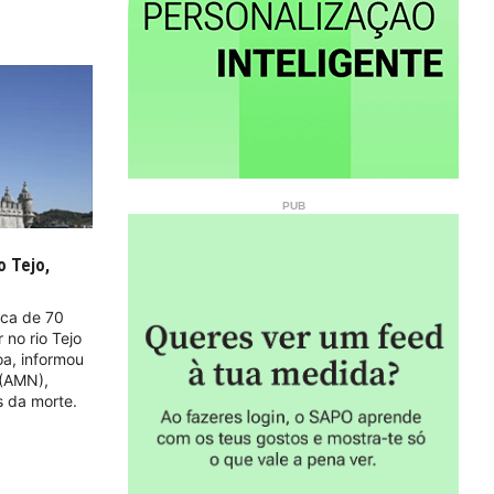
o Tejo,
ca de 70
 no rio Tejo
oa, informou
 (AMN),
 da morte.