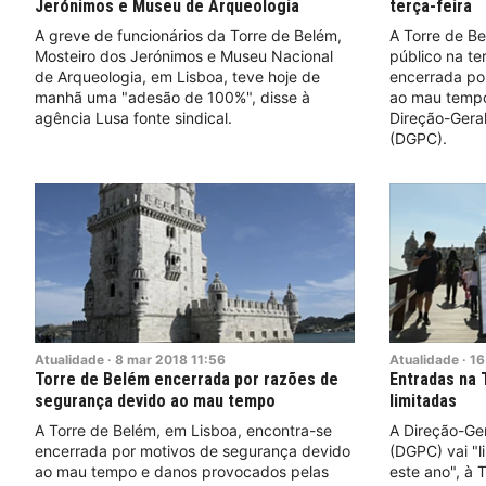
Jerónimos e Museu de Arqueologia
terça-feira
A greve de funcionários da Torre de Belém,
A Torre de Be
Mosteiro dos Jerónimos e Museu Nacional
público na te
de Arqueologia, em Lisboa, teve hoje de
encerrada po
manhã uma "adesão de 100%", disse à
ao mau tempo,
agência Lusa fonte sindical.
Direção-Geral
(DGPC).
Atualidade
·
8
mar
2018
11:56
Atualidade
·
16
Torre de Belém encerrada por razões de
Entradas na 
segurança devido ao mau tempo
limitadas
A Torre de Belém, em Lisboa, encontra-se
A Direção-Ger
encerrada por motivos de segurança devido
(DGPC) vai "li
ao mau tempo e danos provocados pelas
este ano", à 