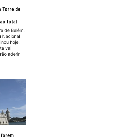
a Torre de
ão total
re de Belém,
u Nacional
inou hoje,
ta vai
rão aderir,
 forem