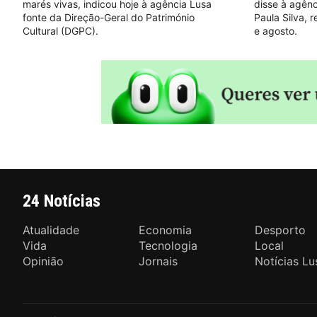
marés vivas, indicou hoje à agência Lusa
disse à agênc
fonte da Direção-Geral do Património
Paula Silva, 
Cultural (DGPC).
e agosto.
24 Notícias
Atualidade
Economia
Desporto
Vida
Tecnologia
Local
Opinião
Jornais
Notícias Lu