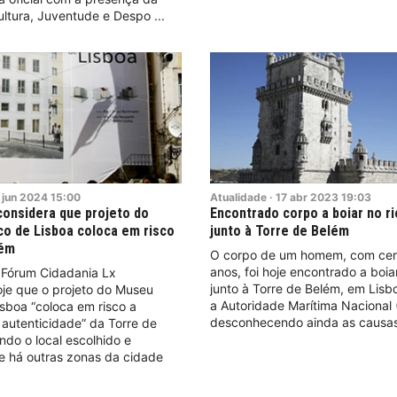
ultura, Juventude e Despo
jun
2024
15:00
Atualidade
·
17
abr
2023
19:03
onsidera que projeto do
Encontrado corpo a boiar no ri
o de Lisboa coloca em risco
junto à Torre de Belém
lém
O corpo de um homem, com cer
anos, foi hoje encontrado a boiar
 Fórum Cidadania Lx
junto à Torre de Belém, em Lisb
oje que o projeto do Museu
a Autoridade Marítima Nacional
sboa “coloca em risco a
desconhecendo ainda as causas
 autenticidade” da Torre de
ando o local escolhido e
e há outras zonas da cidade