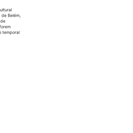
ultural
e de Belém,
 de
 forem
ao temporal