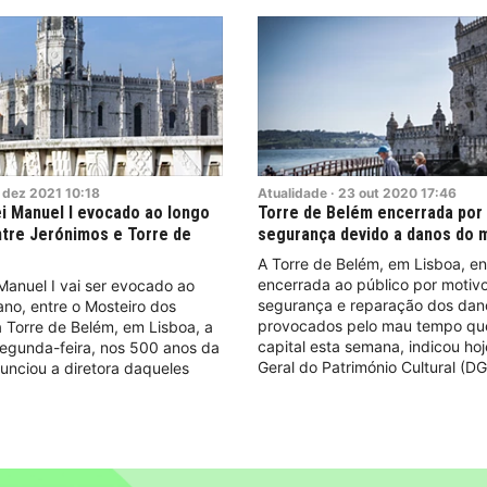
dez
2021
10:18
Atualidade
·
23
out
2020
17:46
i Manuel I evocado ao longo
Torre de Belém encerrada por
tre Jerónimos e Torre de
segurança devido a danos do
A Torre de Belém, em Lisboa, e
encerrada ao público por motiv
anuel I vai ser evocado ao
segurança e reparação dos dan
no, entre o Mosteiro dos
provocados pelo mau tempo que
 Torre de Belém, em Lisboa, a
capital esta semana, indicou hoj
egunda-feira, nos 500 anos da
Geral do Património Cultural (D
unciou a diretora daqueles