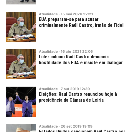
Atualidade
·
15
mai
2026
22:21
EUA preparam-se para acusar
criminalmente Raúl Castro, irmão de Fidel
Atualidade
·
16
abr
2021
22:06
Líder cubano Raúl Castro denuncia
hostilidade dos EUA e insiste em dialogar
Atualidade
·
7
out
2019
12:39
Eleições: Raul Castro renunciou hoje à
presidência da Câmara de Leiria
Atualidade
·
26
set
2019
19:09
Estados Unidos sancionam Raul Castro por