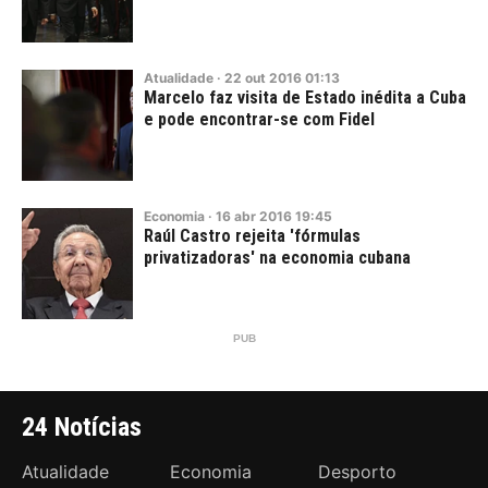
Atualidade
·
22
out
2016
01:13
Marcelo faz visita de Estado inédita a Cuba
e pode encontrar-se com Fidel
Economia
·
16
abr
2016
19:45
Raúl Castro rejeita 'fórmulas
privatizadoras' na economia cubana
24 Notícias